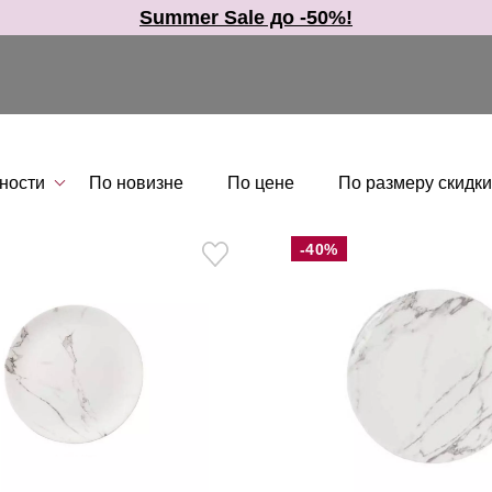
Summer Sale до -50%!
ности
По новизне
По цене
По размеру скидки
-40%