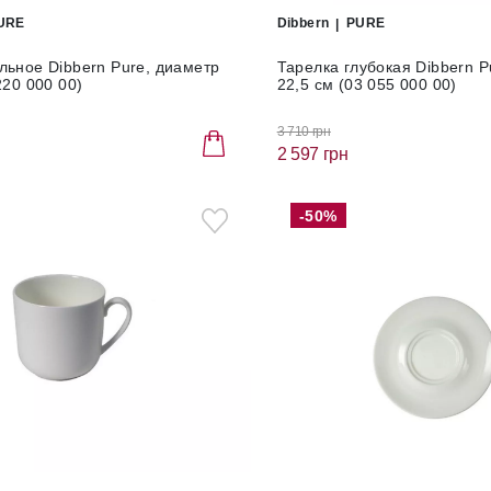
URE
Dibbern
PURE
льное Dibbern Pure, диаметр
Тарелка глубокая Dibbern P
220 000 00)
22,5 см (03 055 000 00)
3 710 грн
2 597 грн
-50%