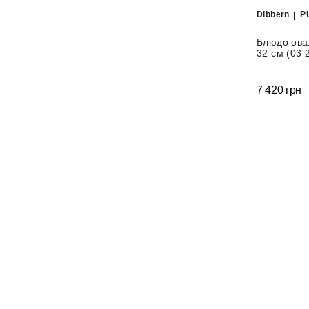
Dibbern
P
Блюдо ова
32 см (03 
7 420 грн