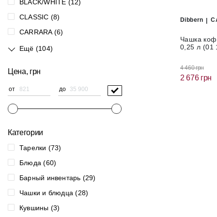
BLACK/WHITE (12)
CLASSIC (8)
Dibbern
C
CARRARA (6)
Чашка коф
0,25 л (01
Ещё (104)
4 460 грн
Цена, грн
2 676 грн
от
до
Категории
Тарелки (73)
Блюда (60)
Барный инвентарь (29)
Чашки и блюдца (28)
Кувшины (3)