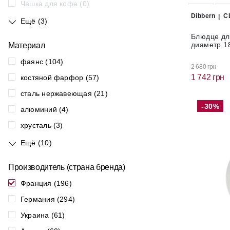
Чашка для кофе (0)
Dibbern
C
Ещё (3)
Блюдце для
диаметр 18
Материал
фаянс (104)
2 680 грн
1 742 грн
костяной фарфор (57)
сталь нержавеющая (21)
-30%
алюминий (4)
хрусталь (3)
Ещё (10)
Производитель (страна бренда)
Франция (196)
Германия (294)
Украина (61)