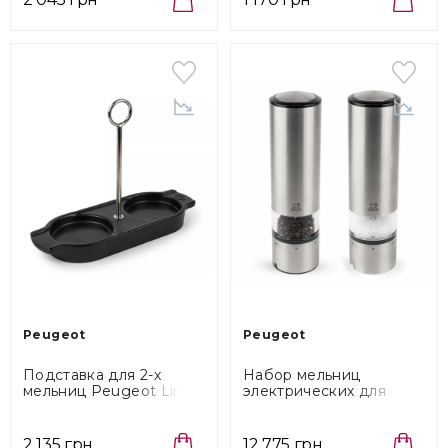
Peugeot
Peugeot
Подставка для 2-х
Набор мельниц
мельниц Peugeot Linea
электрических для
Black (44527)
соли и перца 20 см
Peugeot Elis Sense
(2/27162)
2 135 грн
12 775 грн