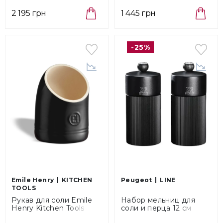
объем 0,3 л (710201)
23х10,5х3 см (340263)
2 195 грн
1 445 грн
-25%
Emile Henry
KITCHEN
Peugeot
LINE
TOOLS
Рукав для соли Emile
Набор мельниц для
Henry Kitchen Tools
соли и перца 12 см
Truffe, объем 0,55 л
Peugeot Line Night