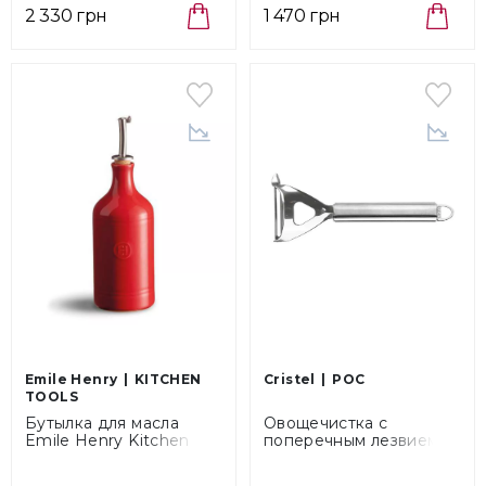
2 330 грн
1 470 грн
Emile Henry
KITCHEN
Cristel
POC
TOOLS
Бутылка для масла
Овощечистка с
Emile Henry Kitchen
поперечным лезвием
Tools Grand Cru, объем
Cristel Poc Steel
0,45 л (340215)
(TCAELT)