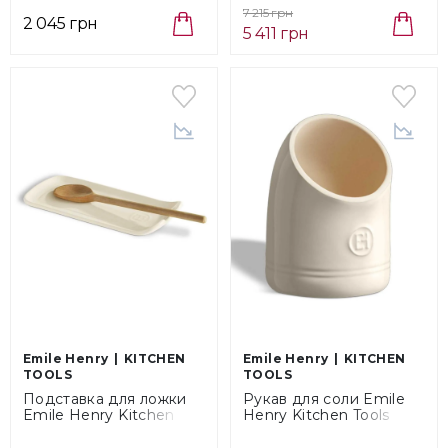
(710202)
Chic Black Mat (43285)
7 215 грн
2 045 грн
5 411 грн
Emile Henry
KITCHEN
Emile Henry
KITCHEN
TOOLS
TOOLS
Подставка для ложки
Рукав для соли Emile
Emile Henry Kitchen
Henry Kitchen Tools
Tools Argile, размер
Argile, объем 0,55 л
23х10,5х3 см (020263)
(020202)