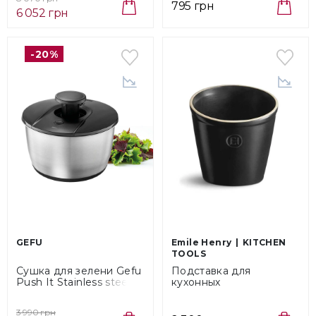
795 грн
6 052 грн
-20%
GEFU
Emile Henry
KITCHEN
TOOLS
Сушка для зелени Gefu
Подставка для
Push It Stainless steel,
кухонных
диаметр 25 см, объем 5
принадлежностей
л (28175)
Emile Henry Kitchen
3 990 грн