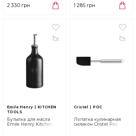
2 330 грн
1 285 грн
Emile Henry
KITCHEN
Cristel
POC
TOOLS
Бутылка для масла
Лопатка кулинарная
Emile Henry Kitchen
силикон Cristel Poc
Tools Argile, объем 0,4 л
Black/Silver (TCALPS)
(710215)