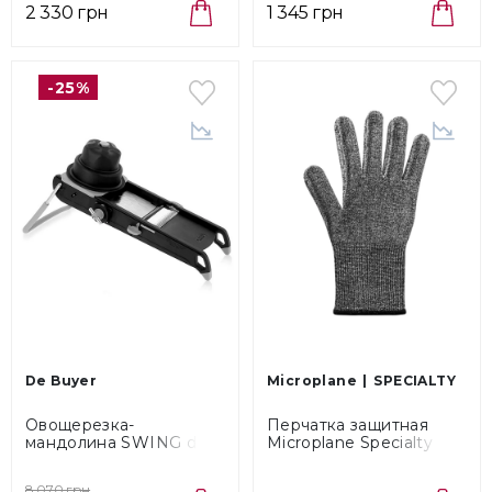
2 330 грн
1 345 грн
-25%
De Buyer
Microplane
SPECIALTY
Овощерезка-
Перчатка защитная
мандолина SWING de
Microplane Specialty
Buyer La Mandoline
(34027)
(2015.03)
8 070 грн