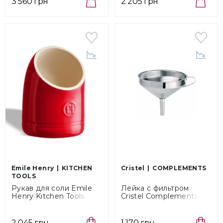
3 560 грн
2 205 грн
Emile Henry
KITCHEN
Cristel
COMPLEMENTS
TOOLS
Рукав для соли Emile
Лейка с фильтром
Henry Kitchen Tools
Cristel Complements
Grand Cru, объем 0,55 л
Steel, диаметр 12 см
(340202)
(ENT12)
2 045 грн
1 170 грн