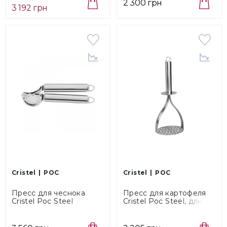
Tools Truffe (710218)
2 300 грн
3 192 грн
Cristel
POC
Cristel
POC
Пресс для чеснока
Пресс для картофеля
Cristel Poc Steel
Cristel Poc Steel, длина
(TCAPAR)
29 см (TCAPP)