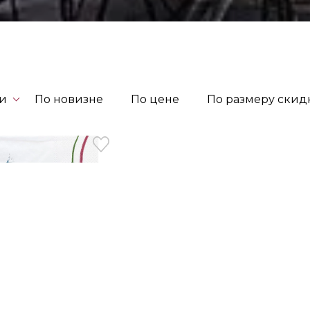
ти
По новизне
По цене
По размеру скид