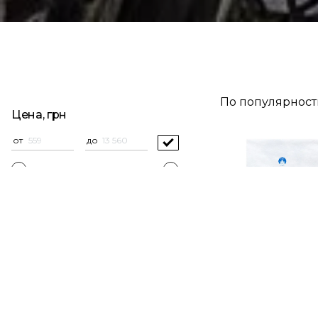
По популярнос
Цена, грн
от
до
Подкатегории
Блюда сервировочные (2)
Тарелки обеденные (2)
Чашки и блюдца, наборы (1)
Кружки (1)
Салатники (1)