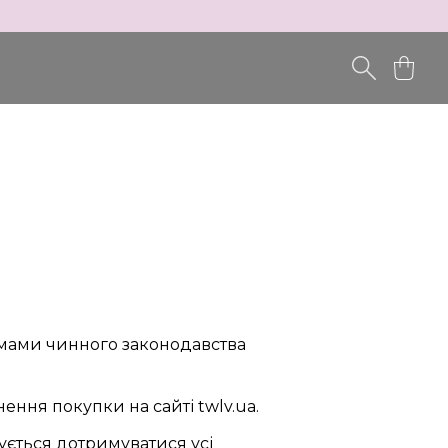
ормами чинного законодавства
ння покупки на сайті twlv.ua.
ується дотримуватися усі