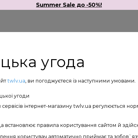
Summer Sale до -50%!
цька угода
айт
twlv.ua
, ви погоджуєтеся із наступними умовами.
цької угоди
 сервісів інтернет-магазину twlv.ua регулюється н
 встановлює правила користування сайтом й здійсне
лення користувач автоматично приймає та зобов`яз