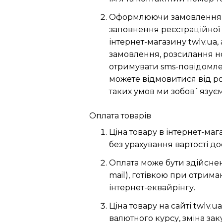
Оформлюючи замовлення на 
заповнення реєстраційної 
інтернет-магазину twlv.ua,
замовлення, розсилання н
отримувати sms-повідомле
можете відмовитися від р
таких умов ми зобов`язує
Оплата товарів
Ціна товару в інтернет-магаз
без урахування вартості д
Оплата може бути здійснен
mail), готівкою при отрим
інтернет-еквайрінгу.
Ціна товару на сайті twlv
валютного курсу, зміна заку