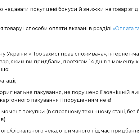
о надавати покупцеві бонуси й знижки на товар згі
 товару і способи оплати вказані в розділі
«Оплата т
ону України «Про захист прав споживача», інтернет-м
вар, який ви придбали, протягом 14 днів з моменту 
кщо:
атації;
оригінальне пакування, не порушено її зовнішній виг
картонного пакування її порушенням не є!
 на момент покупки (в справному технічному стані, бе
в);
ного/фіскального чека, отриманого під час придбання