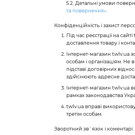
5.2. Детальні умови поверн
та повернення»
.
Конфіденційність і захист пер
Під час реєстрації на сайт
доставлення товару і конт
Інтернет-магазин twlv.ua 
особам і організаціям. Не
підставі договірних віднос
здійснюють адресне доста
Інтернет-магазин twlv.ua в
рамках законодавства Укра
twlv.ua вправі використову
третім особам.
Зворотний зв`язок і коментарі