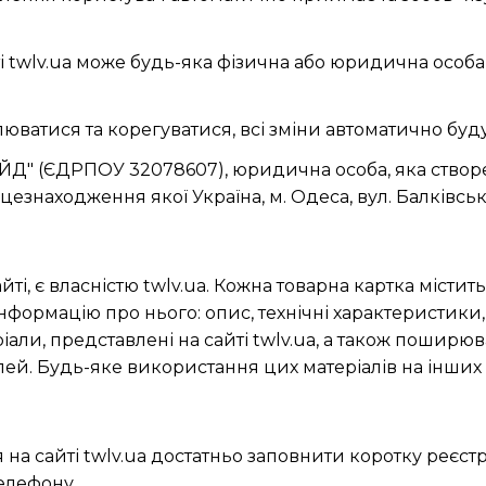
і twlv.ua може будь-яка фізична або юридична особа
ватися та корегуватися, всі зміни автоматично будут
Д" (ЄДРПОУ 32078607), юридична особа, яка створен
цезнаходження якої Україна, м. Одеса, вул. Балківсь
ті, є власністю twlv.ua. Кожна товарна картка місти
інформацію про нього: опис, технічні характеристики, 
али, представлені на сайті twlv.ua, а також поширюв
лей. Будь-яке використання цих матеріалів на інших 
а сайті twlv.ua достатньо заповнити коротку реєст
телефону.