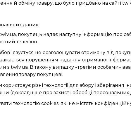
ення й обміну товару, що було придбано на сайті twlv
сональних даних
і twlv.ua, покупець надає наступну інформацію про себ
актний телефон.
зобов`язується не розголошувати отриману від поку
 вважається порушенням надання отриманої інформаці
ин з twlv.ua. В такому випадку «третіми особами» вв
влення товару покупцеві.
икористовує різні технології для збору і зберігання 
їни (докладніше про захист і обробці персональних
вати технологію cookies, які не містять конфіденцій