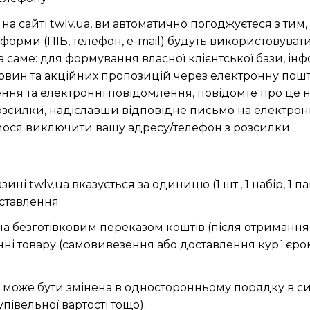
сайті twlv.ua, ви автоматично погоджуєтеся з тим, 
форми (ПІБ, телефон, e-mail) будуть використовуват
 а саме: для формування власної клієнтської бази, і
овин та акційних пропозицій через електронну пошту
ння та електронні повідомлення, повідомте про це
озсилки, надіславши відповідне письмо на електро
мося виключити вашу адресу/телефон з розсилки.
ині twlv.ua вказується за одиницю (1 шт., 1 набір, 1 пак
оставлення.
а безготівковим переказом коштів (після отримання
анні товару (самовивезення або доставлення кур`єро
.ua може бути змінена в односторонньому порядку в 
півельної вартості тощо).