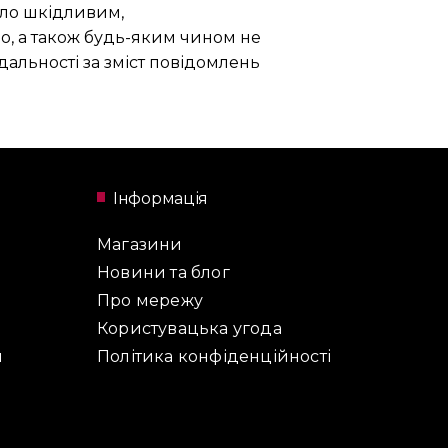
було шкідливим,
ло, а також будь-яким чином не
дальності за зміст повідомлень
Інформація
Магазини
Новини та блог
Про мережу
Користувацька угода
и
Політика конфіденційності