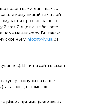
що надані вами дані під час
ися для комунікаційних цілей
нформування про стан вашого
 й sms. Якщо ви не бажаєте
 нашому менеджеру. Ви також
нну скриньку
info@twlv.ua
. За
ування...). Ціни на сайті вказані
 рахунку-фактури на ваш e-
м), а також з допомогою
силу різних причин (коливання