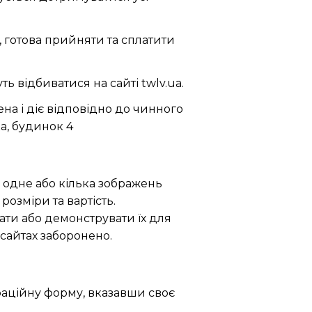
, готова прийняти та сплатити
ь відбиватися на сайті twlv.ua.
а і діє відповідно до чинного
ка, будинок 4
ть одне або кілька зображень
розміри та вартість.
ати або демонструвати їх для
сайтах заборонено.
раційну форму, вказавши своє