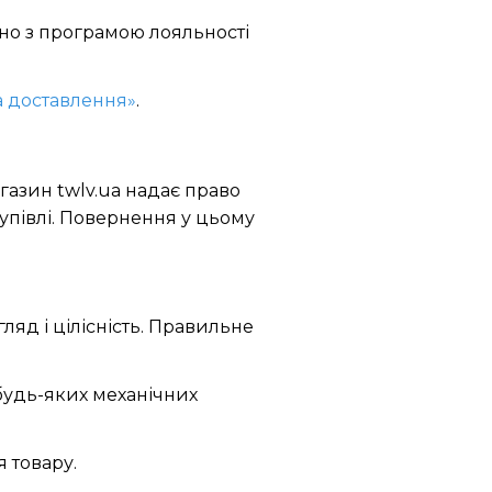
дно з програмою лояльності
а доставлення»
.
агазин twlv.ua надає право
купівлі. Повернення у цьому
ляд і цілісність. Правильне
з будь-яких механічних
 товару.