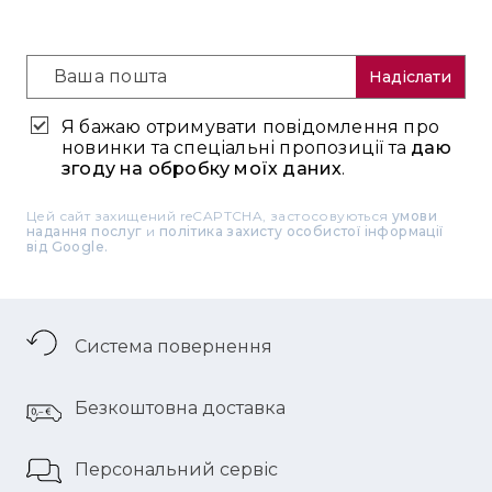
Надіслати
Я бажаю отримувати повідомлення про
новинки та спеціальні пропозиції та
даю
згоду на обробку моїх даних
.
Цей сайт захищений reCAPTCHA, застосовуються
умови
надання послуг
и
політика захисту особистої інформації
від Google.
Система повернення
Безкоштовна доставка
Персональний сервіс