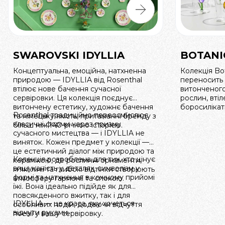
SWAROVSKI IDYLLIA
BOTANI
Концептуальна, емоційна, натхненна
Колекція Bot
природою — IDYLLIA від Rosenthal
переносить 
втілює нове бачення сучасної
витонченого
сервіровки. Ця колекція поєднує
рослин, вті
витончену естетику, художнє бачення
боросилікат
Rosenthal традиційно переосмислює
та німецьку якість, притаманні бренду з
кожен предм
класичні форми через призму
більш ніж 140-річною історією.
мистецтва. 
сучасного мистецтва — і IDYLLIA не
хто цінує ле
виняток. Кожен предмет у колекції —
естетику, н
це естетичний діалог між природою та
Колекція розроблена для тих, хто цінує
керамікою, де рослинні орнаменти,
вишуканість у деталях, символізм у
м’які лінії та глибокі відтінки створюють
формі та натхнення в кожному прийомі
атмосферу гармонії та спокою.
їжі. Вона ідеально підійде як для
повсякденного вжитку, так і для
IDYLLIA — це краса, яку хочеться
особливих подій, додаючи відчуття
відчути руками.
поезії у вашу сервіровку.