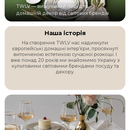
TWLV — вишуканий посуд та
домашній декор від світових брендів
Наша історія
На створення TWLV нас надихнули
європейські домашні інтер’єри, просякнуті
витонченою естетикою сучасної розкоші. І
вже понад 20 років ми знайомимо Україну з
культовими світовими брендами посуду та
декору.