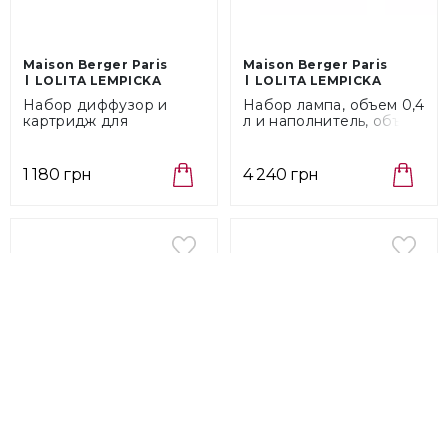
Maison Berger Paris
Maison Berger Paris
LOLITA LEMPICKA
LOLITA LEMPICKA
Набор диффузор и
Набор лампа, объем 0,4
картридж для
л и наполнитель, объем
автомобиля Maison
0,25 л Maison Berger
Berger Paris Lolita
Paris Lolita Lempicka
Lempicka Satin Gold
Blue (4662)
1 180 грн
4 240 грн
(6440)