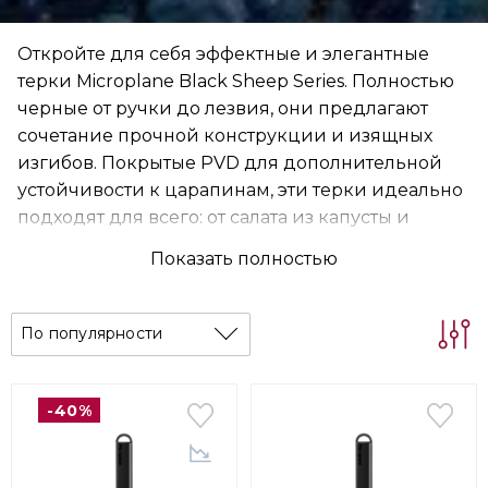
Откройте для себя эффектные и элегантные
терки Microplane Black Sheep Series. Полностью
черные от ручки до лезвия, они предлагают
сочетание прочной конструкции и изящных
изгибов. Покрытые PVD для дополнительной
устойчивости к царапинам, эти терки идеально
подходят для всего: от салата из капусты и
жаркого до выпечки и десертов. Расширьте
Показать полностью
свои кулинарные возможности и обогатите
эстетику своей кухни с помощью этой
уникальной линейки кухонных
По популярности
принадлежностей с изысканным дизайном.
-40%