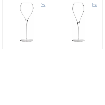
Riedel
BELLOROTONDO
Riedel
BELLOROTONDO
Бокал для белого вина
Бокал для
0,38 л Riedel
шампанского 0,305 л
Manufaktur
Riedel Manufaktur
Bellorotondo (4406/15)
Bellorotondo (4406/48)
5 775 грн
5 775 грн
4 042 грн
4 042 грн
-30%
-30%