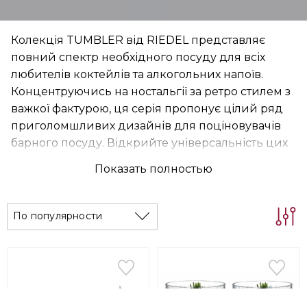
Колекція TUMBLER від RIEDEL представляє
повний спектр необхідного посуду для всіх
любителів коктейлів та алкогольних напоїв.
Концентруючись на ностальгії за ретро стилем з
важкої фактурою, ця серія пропонує цілий ряд
приголомшливих дизайнів для поціновувачів
барного посуду. Відкрийте універсальність цих
стильних, але чарівних у своїй традиційності,
Показать полностью
келихів для насолоди улюбленими напоями. Всі
дизайни в колекції TUMBLER надихалися
гламурним періодом модерну, а їх стильне
По популярности
оздоблення представляє контраст із властивою
бренду естетикою лаконічності. Кожна модель
використовується для певного типу напоїв,
якими ви зможете насолоджуватися вдома.