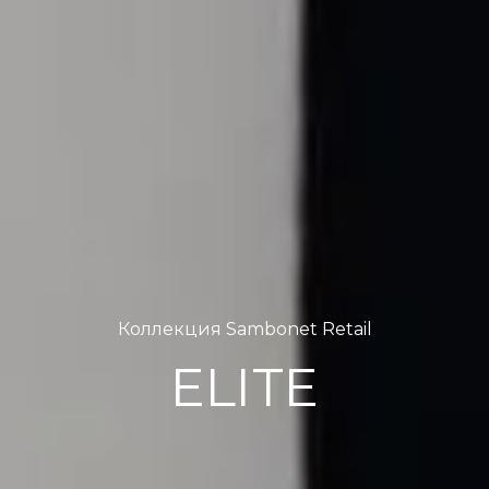
Коллекция Sambonet Retail
ELITE