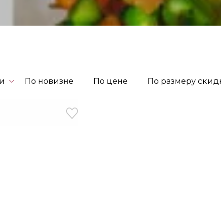
ти
По новизне
По цене
По размеру скид