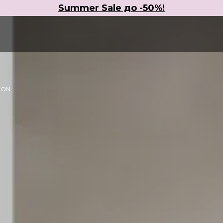
Summer Sale до -50%!
ION