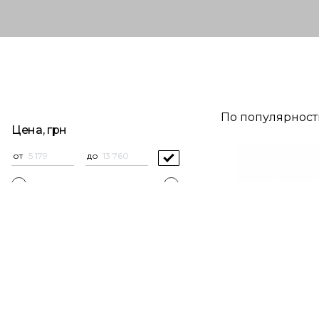
По популярнос
Цена, грн
от
до
Подкатегории
Сковороды универсальные (6)
Сковороды блинные (2)
Сотейники (1)