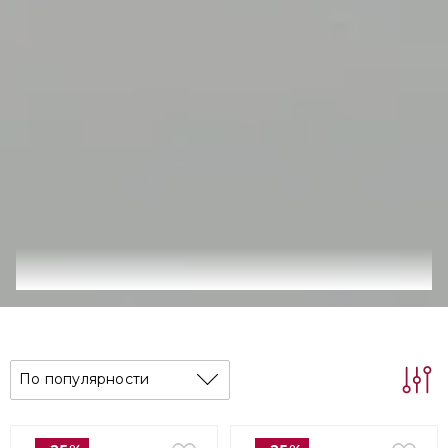
По популярности