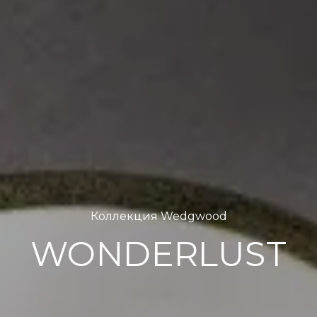
Коллекция Wedgwood
WONDERLUST