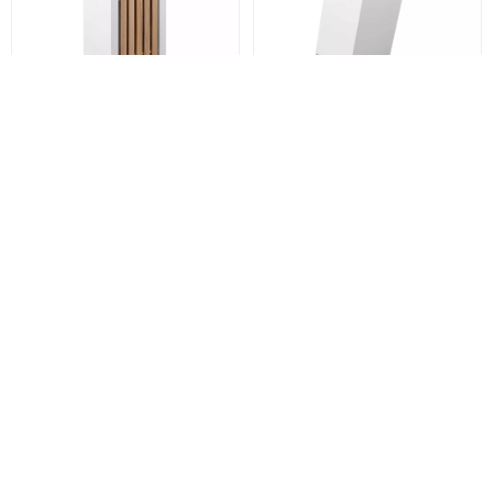
Wuesthof
CLASSIC
Wuesthof
CLASSIC
WHITE
WHITE
Набор ножей с блоком
Набор ножей (4 шт) с
6 пр Wuesthof Classic
блоком Wuesthof
White (1090270501)
CLASSIC WHITE 7 пр
(1090270601)
40 739 грн
31 079 грн
Заканчивается