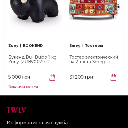
Zuny
BOOKEND
Smeg
Тостеры
Букенд Bull Buloo 1 kg
Тостер электрический
Zuny (ZUBV0029-0214)
на 2 тоста Smeg стиль
Dolce&Gabbana
(TSF01DGEU)
5 000 грн
31 200 грн
Заканчивается
Информационная служба: