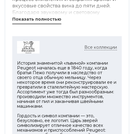
вкусовые свойства вина до пяти дней.
Благодаря звуковому и световому
сигналу, а также автоматическому
Показать полностью
включению и выключению, устройство
максимально удобно в использовании.
Мощный аккумулятор обеспечивает до
100 циклов работы на одном заряде, а
Все коллекции
быстрая зарядка через USB занимает
всего 2,5 часа. В комплекте
История знаменитой «львиной» компании
предусмотрены две многоразовые
Peugeot началась еще в 1840 году, когда
пробки, которые плотно закрывают
братья Пежо получили в наследство от
своего отца обычную мельницу. Через
бутылку и поддерживают вакуумный
некоторое время они реконструировали ее и
эффект.
превратили в сталелитейную мастерскую.
Ассортимент уже тогда был разнообразным:
Штопор сомелье Clavelin, входящий в
производили множество инструментов,
начиная от пил и заканчивая швейными
набор, создан для легкого открывания
машинками.
любых видов пробок. Благодаря
запатентованному механизму, он
Гордость и символ компании — это,
безусловно, ее логотип. Царь зверей
позволяет открывать бутылки одним
символизирует отличное качество всех
плавным движением. Прочная
механизмов и приспособлений Peugeot: