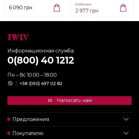
024 00)
Peugeot Preserve
5 955 грн
(210922)
6 090 грн
2 977 грн
Информационная служба:
0(800) 40 1212
Пн – Вс 10:00 – 18:00
|
+38 (050) 497 02 82
Написать нам
Предложения
Покупателю