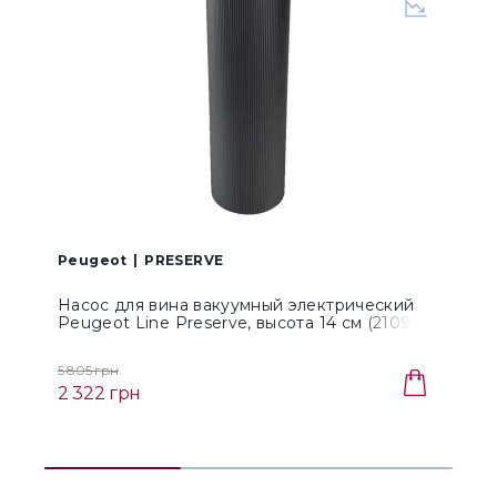
Peugeot
PRESERVE
Насос для вина вакуумный электрический
Peugeot Line Preserve, высота 14 см (210908)
L
5 805 грн
3
2 322 грн
2