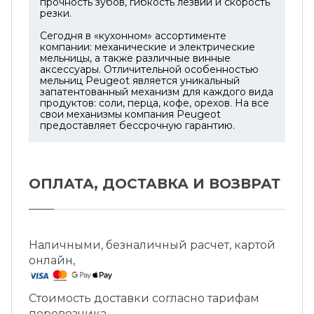
прочность зубов, гибкость лезвий и скорость
конструкция с компактной формой
резки.
сочетается с функциональностью: штопор
имеет встроенный резак для фольги и
Сегодня в «кухонном» ассортименте
компании: механические и электрические
открывалку для колпачков. Сдержанный
мельницы, а также различные винные
дизайн и качественные материалы
аксессуары. Отличительной особенностью
делают этот набор отличным вариантом
мельниц Peugeot является уникальный
запатентованный механизм для каждого вида
как для личного использования, так и для
продуктов: соли, перца, кофе, орехов. На все
подарка. Высокая надежность продукции
свои механизмы компания Peugeot
предоставляет бессрочную гарантию.
Peugeot подтверждается 5-летней
гарантией.
ОПЛАТА, ДОСТАВКА И ВОЗВРАТ
Наличными, безналичный расчет, картой
онлайн,
Стоимость доставки согласно тарифам
перевозчика