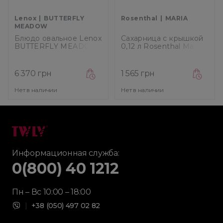
Lenox
BUTTERFLY
Rosenthal
MARIA
MEADOW
Блюдо овальное Lenox
Сахарница с крышкой
BUTTERFLY MEADOW,
0,12 л Rosenthal Maria
диаметр 33 см
Weiss (10430-800001-
(6084024)
14320)
6 370 грн
1 565 грн
Нет в наличии
Нет в наличии
Информационная служба:
0(800) 40 1212
Пн – Вс 10:00 – 18:00
|
+38 (050) 497 02 82