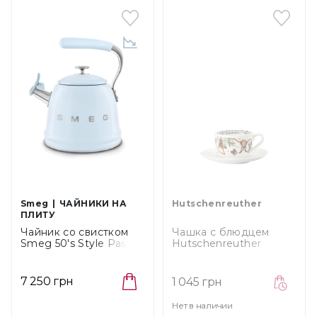
Smeg
ЧАЙНИКИ НА
Hutschenreuther
ПЛИТУ
Чайник со свистком
Чашка с блюдцем
Smeg 50's Style Pastel
Hutschenreuther
blue, объем 2,3 л
Sammelserie 2021
(WKF01PB)
Lasst Uns Froh Und..,
объем 0,22 л (02471-
7 250 грн
1 045 грн
727209-14765)
Нет в наличии