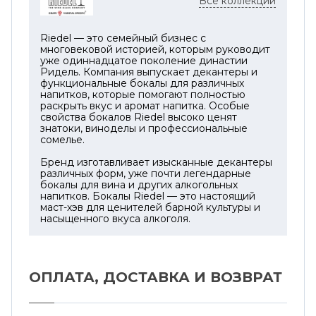
Все коллекции
относился к культуре и истории стран, в
которые экспортирует свою продукцию.
Riedel — это семейный бизнес с
Декантер изготовлен вручную по
многовековой историей, которым руководит
старинной венецианской технологии. В
уже одиннадцатое поколение династии
Ридель. Компания выпускает декантеры и
посуду вплавлено два цветных стекла -
функциональные бокалы для различных
желтое и голубое, символизирующих флаг
напитков, которые помогают полностью
раскрыть вкус и аромат напитка. Особые
Украины. В центре чаши размещен герб -
свойства бокалов Riedel высоко ценят
трезубец. Приобрести декантер можно
знатоки, виноделы и профессиональные
только в Украине и только в течение 2021
сомелье.
года.
Бренд изготавливает изысканные декантеры
различных форм, уже почти легендарные
Декантер Ukraine - это не просто элемент
бокалы для вина и других алкогольных
декора, функциональный инвентарь для
напитков. Бокалы Riedel — это настоящий
маст-хэв для ценителей барной культуры и
вина или предмет сервировки. В первую
насыщенного вкуса алкоголя.
очередь, это уникальная вещь со своей
душой, памятный артефакт и украшение
коллекции.
ОПЛАТА, ДОСТАВКА И ВОЗВРАТ
* Декантер - специальный сосуд для
подачи вина, позволяющий напитку