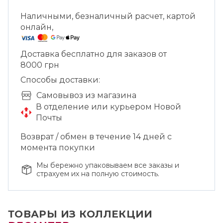
насыщаться кислородом и в полной мере
раскрыть свои ароматические и вкусовые
Наличными, безналичный расчет, картой
свойства. Также декантер применяют для
онлайн,
отделения осадка в зрелых винах, которые
выдерживались много лет. Мыть декантер
Доставка бесплатно для заказов от
следует вручную.
8000 грн
Способы доставки:
Cамовывоз из магазина
В отделение или курьером Новой
Почты
Возврат / обмен в течение 14 дней с
момента покупки
Мы бережно упаковываем все заказы и
страхуем их на полную стоимость.
ТОВАРЫ ИЗ КОЛЛЕКЦИИ