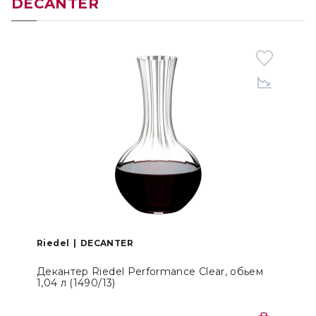
DECANTER
Riedel
DECANTER
R
Декантер Riedel Performance Clear, обьем
1,04 л (1490/13)
(
3