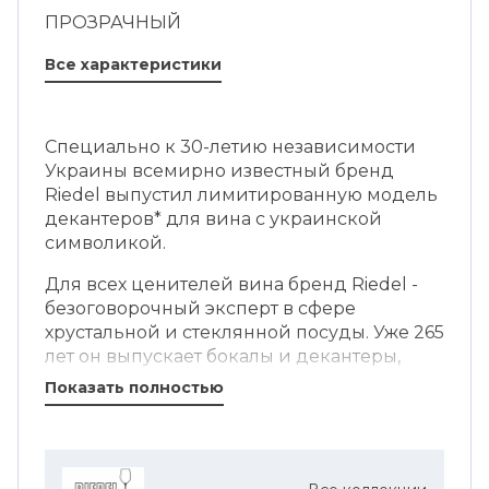
ПРОЗРАЧНЫЙ
Все характеристики
Специально к 30-летию независимости
Украины всемирно известный бренд
Riedel выпустил лимитированную модель
декантеров* для вина с украинской
символикой.
Для всех ценителей вина бренд Riedel -
безоговорочный эксперт в сфере
хрустальной и стеклянной посуды. Уже 265
лет он выпускает бокалы и декантеры,
которые высоко ценятся на рынке.
Показать полностью
Производственные мощности Riedel
расположены в Австрии и Германии,
однако бренд всегда с уважением