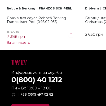
Robbe & Berking
FRANZOSISCH-PERL
Dibbern
C
Ложка для соуса Robbe&Berking
Блюдце для
Franzosisch-Perl (046.02.035)
Christmas (
18 470 грн
2 630 грн
7 388 грн
Заканчивается
Информационная служба:
0(800) 40 1212
Пн – Вс 10:00 – 18:00
|
+38 (050) 497 02 82