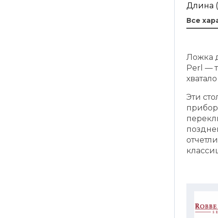
Длина (
Все хар
Ложка д
Perl — 
хватал
Эти ст
прибор
перекл
позднег
отчетл
класси