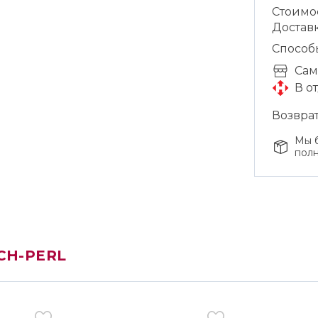
Стоимо
Доставк
Способ
Cам
В о
Возврат
Мы б
полн
CH-PERL