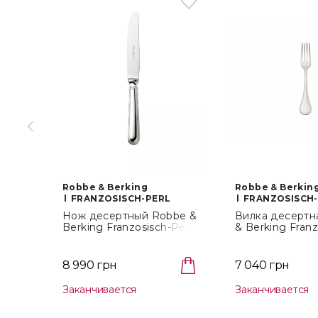
Robbe & Berking
Robbe & Berkin
FRANZOSISCH-PERL
FRANZOSISCH
Нож десертный Robbe &
Вилка десертн
Berking Franzosisch-Perl
& Berking Franz
(46_2_09/046.02.009)
(46_2_08/046.0
8 990 грн
7 040 грн
Заканчивается
Заканчивается