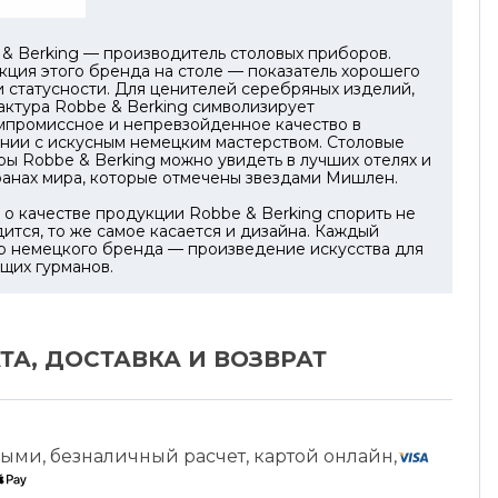
& Berking — производитель столовых приборов.
ция этого бренда на столе — показатель хорошего
и статусности. Для ценителей серебряных изделий,
ктура Robbe & Berking символизирует
мпромиссное и непревзойденное качество в
нии с искусным немецким мастерством. Столовые
ы Robbe & Berking можно увидеть в лучших отелях и
ранах мира, которые отмечены звездами Мишлен.
 о качестве продукции Robbe & Berking спорить не
ится, то же самое касается и дизайна. Каждый
р немецкого бренда — произведение искусства для
щих гурманов.
ТА, ДОСТАВКА И ВОЗВРАТ
ыми, безналичный расчет, картой онлайн,