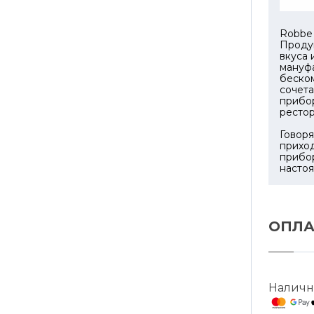
Robbe 
Продук
вкуса 
мануфа
беско
сочета
прибор
ресто
Говоря
приход
прибо
настоя
ОПЛА
Наличн