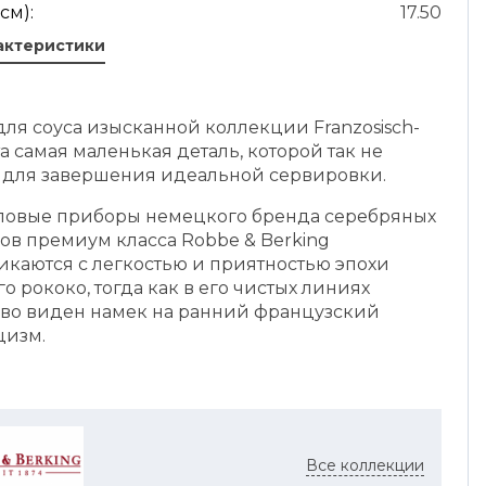
см):
17.50
актеристики
ля соуса изысканной коллекции Franzosisch-
та самая маленькая деталь, которой так не
о для завершения идеальной сервировки.
оловые приборы немецкого бренда серебряных
ов премиум класса Robbe & Berking
икаются с легкостью и приятностью эпохи
о рококо, тогда как в его чистых линиях
иво виден намек на ранний французский
цизм.
Все коллекции