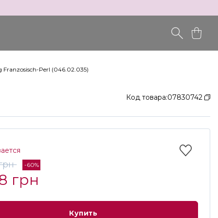
Franzosisch-Perl (046.02.035)
Код товара:
07830742
вается
 грн
-60%
8 грн
Купить