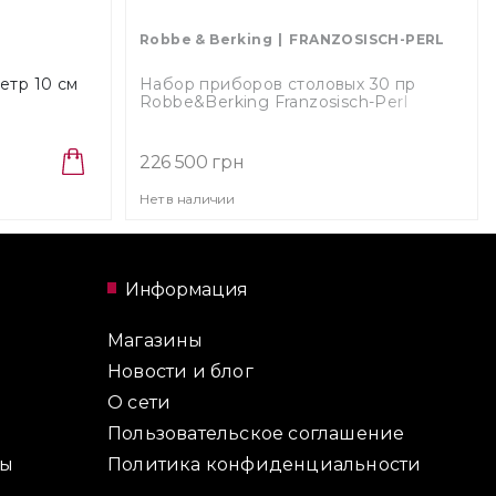
Robbe & Berking
FRANZOSISCH-PERL
етр 10 см
Набор приборов столовых 30 пр
Robbe&Berking Franzosisch-Perl
(046.03.30.1)
226 500 грн
Нет в наличии
Информация
Магазины
Новости и блог
О сети
Пользовательское соглашение
ты
Политика конфиденциальности