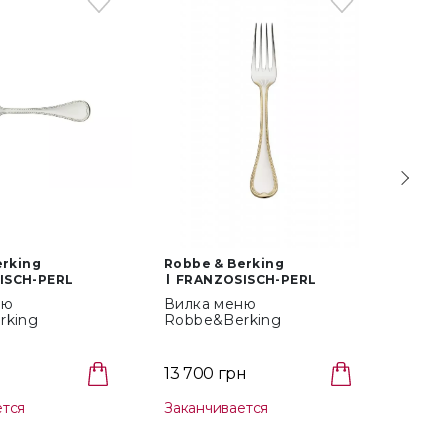
erking
Robbe & Berking
Robbe
ISCH-PERL
FRANZOSISCH-PERL
FRA
ню
Вилка меню
Лопа
rking
Robbe&Berking
Robb
h-Perl
Franzosisch-Perl
Franz
5)
Golddekor (046.32.005)
(046.
11 000
13 700 грн
6 60
ется
Заканчивается
Закан