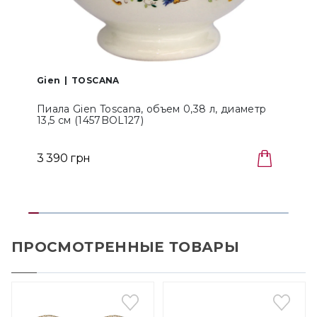
Gien
TOSCANA
Пиала Gien Toscana, объем 0,38 л, диаметр
13,5 см (1457BOL127)
о
3 390 грн
1
ПРОСМОТРЕННЫЕ ТОВАРЫ