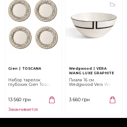
Gien
TOSCANA
Wedgwood
VERA
WANG LUXE GRAPHITE
Набор тарелок
Пиала 16 см
глубоких Gien Toscana,
Wedgwood Vera Wang
диаметр 23 см, 4 шт
Luxe Graphite
(1457B4AY26)
(1084138)
13 560 грн
3 660 грн
Заканчивается