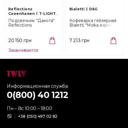
Reflections
Bialetti
D&G
Copenhagen
T-LIGHT
HOLDERS
Подсвечник "Дакота"
Кофеварка гейзерная
Reflections
Bialetti "Moka express"
Copenhagen (0200)
Dolce & Gabbana на 6
чашек (0005346)
20 150 грн
7 213 грн
Заканчивается
Информационная служба:
0(800) 40 1212
Пн – Вс 10:00 – 18:00
|
+38 (050) 497 02 82