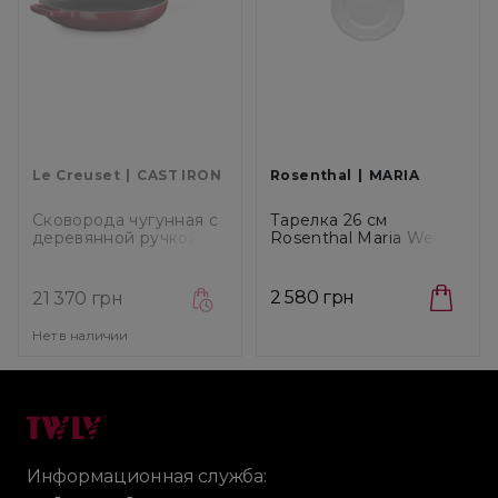
Le Creuset
CAST IRON
Rosenthal
MARIA
Сковорода чугунная с
Тарелка 26 см
деревянной ручкой Le
Rosenthal Maria Weiss
Creuset Cast Iron
(10430-800001-10226)
Garnet, диаметр 28 см
(20258289490422)
2 580 грн
21 370 грн
Нет в наличии
Информационная служба: