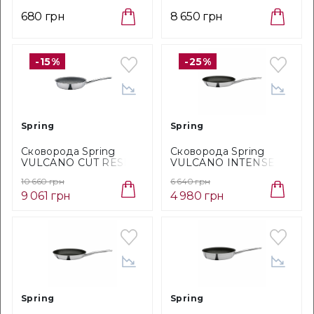
Cristel, 3 шт (E3PP)
PURE, диаметр 24 см,
серебристый с черным
680 грн
8 650 грн
(14 8198 60 24)
-15%
-25%
Все коллекции
В 1925 году на Брюссельской ярмарке
встретились двое бельгийских
Spring
Spring
промышленников — один был специалистом
по эмали; другой — специалистом по литью.
Сковорода Spring
Сковорода Spring
Вместе они изобрели «код» для
VULCANO CUT RESIST
VULCANO INTENSE
безупречного эмалирования чугуна, который
PURE, диаметр 28 см,
PRO, диаметр 20 см
придаст цветов на кухне.
10 660 грн
6 640 грн
черний (14 8198 60 28)
(14 8678 60 20)
9 061 грн
4 980 грн
В 1960-х годах была выпущена коллекция
посуды Le Creuset под названием
Елисейский желтый, который обожали
тысячи, в том числе не кто иной, как сама
Мэрилин Монро.
Посуда Le Creuset известна не только своим
качеством и долговечностью, но и
невероятным фирменным стилем и яркостью
Spring
Spring
коллекций. Посуда Le Creuset — идеальный
выбор для приготовления и для сервировки.