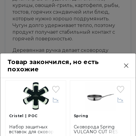
курицы, овощей-гриль, картофеля, рыбы,
тостов, горячих сэндвичей или блюд,
которые нужно хорошо подрумянить.
Чугун долго удерживает тепло, поэтому
продукт получает стабильный контакт с
горячей поверхностью.
Деревянная ручка делает сковороду
удобной для работы на плите и добавляет
Товар закончился, но есть
ей более теплый, почти классический
похожие
вид. Такая деталь хорошо сочетается с
эмалированным чугуном, керамикой,
деревянными досками и посудой
природных цветов.
Сковорода Le Creuset уместна не только
для приготовления, но и для подачи:
горячее блюдо можно поставить на стол
Cristel
POC
Spring
на подставке, оставив его в той же посуде.
Набор защитных
Сковорода Spring
Это особенно эффектно для овощей, мяса
вставок для сковород
VULCANO CUT RESIST
или завтраков выходного дня.