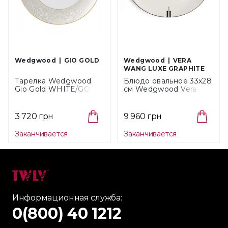
Wedgwood
GIO GOLD
Wedgwood
VERA
WANG LUXE GRAPHITE
Тарелка Wedgwood
Блюдо овальное 33х28
Gio Gold WHITE/GOLD,
см Wedgwood Vera
диаметр 28 см
Wang Luxe Graphite
(40007539)
(1084140)
3 720 грн
9 960 грн
Заканчивается
Заканчивается
Информационная служба:
0(800) 40 1212