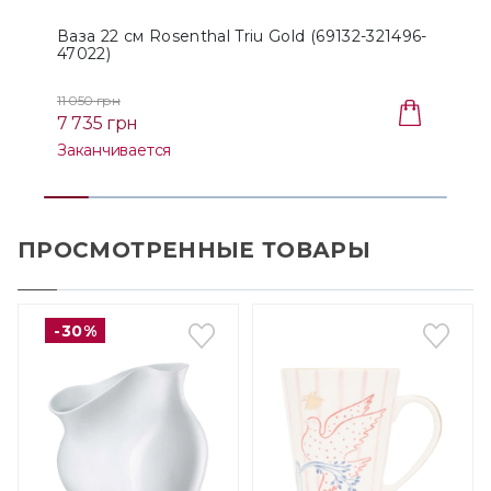
Ваза 22 см Rosenthal Triu Gold (69132-321496-
В
47022)
11 050 грн
1
7 735 грн
Заканчивается
ПРОСМОТРЕННЫЕ ТОВАРЫ
-30%