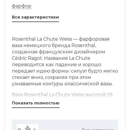
фарфор
Все характеристики
Rosenthal La Chute Weiss — фарфоровая
ваза немецкого бренда Rosenthal,
созданная французским дизайнером
Cédric Ragot. Название La Chute
переводится как падение и хорошо
передает идею формы: силуэт будто мягко
стекает вниз, сохраняя при этом
узнаваемые контуры классической вазы.
Ваза Rosenthal La Chute Weiss высотой 26
см выполнена из белого фарфора.
Показать полностью
Благодаря матовой поверхности и
скульптурной форме она выглядит
самодостаточно даже без цветов, поэтому
ее можно использовать как декоративный