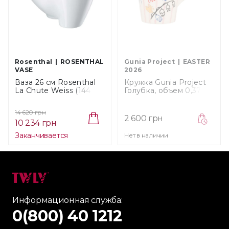
Rosenthal
ROSENTHAL
Gunia Project
EASTER
VASE
2026
Ваза 26 см Rosenthal
Кружка Gunia Project
La Chute Weiss (14484-
Голубка, объем 0,37 л
800001-26026)
(TC-003-EA26)
14 620 грн
2 600 грн
10 234 грн
Заканчивается
Нет в наличии
Информационная служба:
0(800) 40 1212