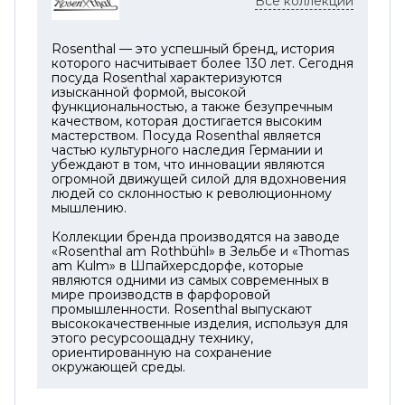
Все коллекции
объект на консоли, комоде, открытой
полке или журнальном столике.
Rosenthal — это успешный бренд, история
Формат 26 см подходит для нескольких
которого насчитывает более 130 лет. Сегодня
посуда Rosenthal характеризуются
высоких стеблей, декоративных веток,
изысканной формой, высокой
сухоцветов или лаконичной цветочной
функциональностью, а также безупречным
качеством, которая достигается высоким
композиции. Белый фарфор не
мастерством. Посуда Rosenthal является
ограничивает выбор оттенков: в такой вазе
частью культурного наследия Германии и
хорошо будут смотреться как светлые
убеждают в том, что инновации являются
огромной движущей силой для вдохновения
цветы, так и контрастные ветви или
людей со склонностью к революционному
насыщенные сезонные букеты.
мышлению.
La Chute Weiss легко вписывается в
Коллекции бренда производятся на заводе
«Rosenthal am Rothbühl» в Зельбе и «Thomas
интерьер в стиле минимализм,
am Kulm» в Шпайхерсдорфе, которые
неоклассика, ар-деко или эклектика. Ваза
являются одними из самых современных в
мире производств в фарфоровой
хорошо сочетается с натуральным камнем,
промышленности. Rosenthal выпускают
деревом, белым фарфором, прозрачным
высококачественные изделия, используя для
стеклом, металлическими деталями и
этого ресурсоощадну технику,
ориентированную на сохранение
спокойной палитрой современного
окружающей среды.
пространства.