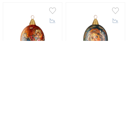
Crystal Christmas
Crystal Christmas
Игрушка новогодняя
Игрушка новогодняя
Crystal Christmas
Crystal Christmas
Antique Mosaic Gold,
Antique Mosaic Black,
размер 12х6 см (AM005)
размер 12х6 см (AM004)
2 760 грн
2 760 грн