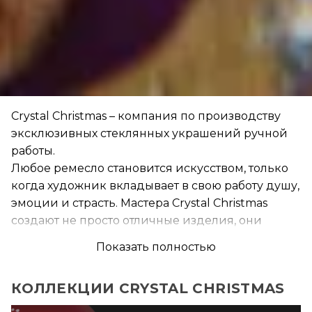
Crystal Christmas – компания по производству
эксклюзивных стеклянных украшений ручной
работы.
Любое ремесло становится искусством, только
когда художник вкладывает в свою работу душу,
эмоции и страсть. Мастера Crystal Christmas
создают не просто отличные изделия, они
проектируют новую реальность, создавая свой
Показать полностью
уникальный мир. Сочетание разных видов
искусства, живописи, архитектуры, скульптуры,
КОЛЛЕКЦИИ CRYSTAL CHRISTMAS
произведений ювелирных домов – все это
создает поистине уникальный продукт.