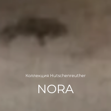
Коллекция Hutschenreuther
NORA