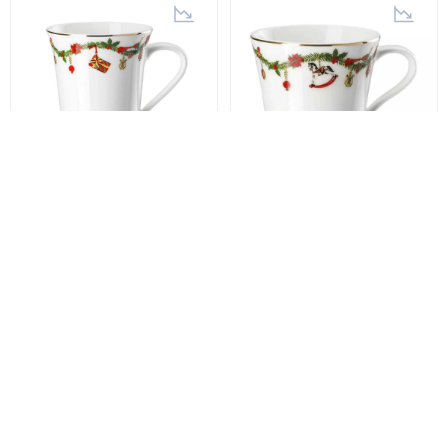
Hutschenreuther
Hutschenreuther
NORA
NORA
Кружка с ручкой
Чашка Hutschenreuther
Hutschenreuther Nora
Nora Christmas, объем
Christmas, объем 0,4 л
0,28 л (02048-726037-
(02048-726037-15505)
14772)
1 280 грн
1 170 грн
-50%