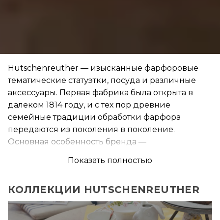
Hutschenreuther — изысканные фарфоровые
тематические статуэтки, посуда и различные
аксессуары. Первая фабрика была открыта в
далеком 1814 году, и с тех пор древние
семейные традиции обработки фарфора
передаются из поколения в поколение.
Основная особенность бренда —
сосредоточенность на тематических подарках и
Показать полностью
различных памятных изделиях. Из сезона в
сезон они создают атмосферные коллекции
КОЛЛЕКЦИИ HUTSCHENREUTHER
статуэток и посуды с изобретательными
паттернами.