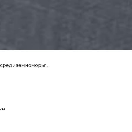
ы средиземноморья.
ки