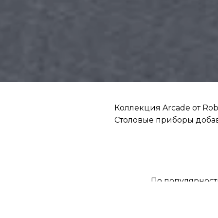
Коллекция Arcade от Ro
Столовые приборы добав
По популярнос
Цена, грн
от
до