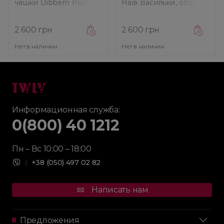
чашки Dibbern Pastell
Наїв Васильки, объем
Light Blue/Cream,
0,3 л (TC-304-EA)
диаметр 16 см (03 109
115 06)
2 600 грн
2 600 грн
Нет в наличии
Нет в наличии
Информационная служба:
0(800) 40 1212
Пн – Вс 10:00 – 18:00
|
+38 (050) 497 02 82
Написать нам
Предложения