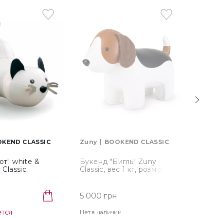
KEND CLASSIC
Zuny
BOOKEND CLASSIC
Zuny
от" white &
Букенд "Бигль" Zuny
Буке
 Classic
Classic, вес 1 кг, розмір
wheat
4-0102)
17,5х27,5х10,5 см
(ZCB
(ZCBV0153-0110)
5 000 грн
5 00
ется
Нет в наличии
Нет в 