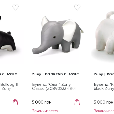
 CLASSIC
Zuny
BOOKEND CLASSIC
Zuny
BOO
Bulldog II
Букенд "Слон" Zuny
Букенд "К
g Zuny
Classic (ZCBV0233-1801)
black Zuny
61-0201)
(ZCBV009
5 000 грн
5 000 грн
Заканчивается
Заканчива