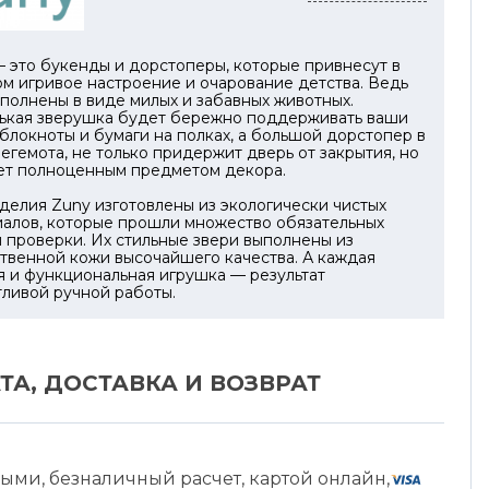
 это букенды и дорстоперы, которые привнесут в
м игривое настроение и очарование детства. Ведь
полнены в виде милых и забавных животных.
ькая зверушка будет бережно поддерживать ваши
 блокноты и бумаги на полках, а большой дорстопер в
егемота, не только придержит дверь от закрытия, но
нет полноценным предметом декора.
делия Zuny изготовлены из экологически чистых
иалов, которые прошли множество обязательных
 проверки. Их стильные звери выполнены из
твенной кожи высочайшего качества. А каждая
 и функциональная игрушка — результат
тливой ручной работы.
ТА, ДОСТАВКА И ВОЗВРАТ
ыми, безналичный расчет, картой онлайн,