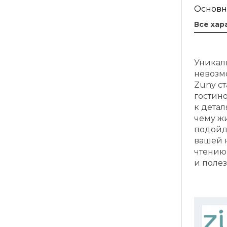
Основн
Все хар
Уникал
невозм
Zuny с
гостин
к дета
чему ж
подойд
вашей к
чтению
и поле