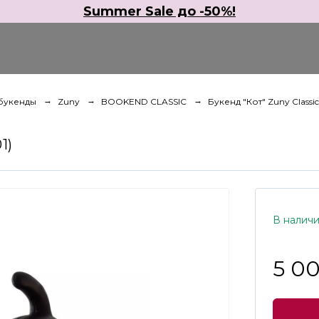
Summer Sale до -50%!
букенды
Zuny
BOOKEND CLASSIC
Букенд "Кот" Zuny Class
1)
В налич
5 0