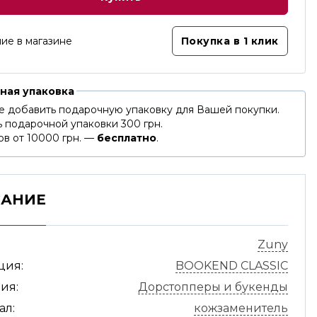
ие в магазине
Покупка в 1 клик
ная упаковка
е добавить подарочную упаковку для Вашей покупки.
 подарочной упаковки 300 грн.
ов от 10000 грн. —
бесплатно
.
САНИЕ
Zuny
ция:
BOOKEND CLASSIC
ия:
Дорстопперы и букенды
ал:
кожзаменитель