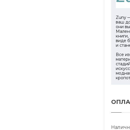
Zuny —
ваш до
они вы
Мален
книги,
виде б
и ста
Все из
матер
стадий
искусс
модная
кропо
ОПЛА
Наличн