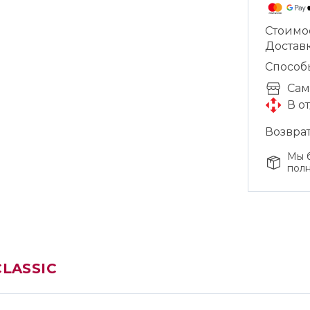
Стоимо
Доставк
Способ
Cам
В о
Возврат
Мы б
полн
LASSIC