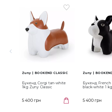
Zuny
BOOKEND CLASSIC
Zuny
BOOKEND
Букенд Corgi tan-white
Букенд French 
1kg Zuny Classic
black-white 1 k
(ZCBV0128-1001)
Classic (ZCBV01
5 400 грн
5 400 грн