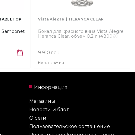
TABLETOP
Vista Alegre
HERANCA CLEAR
й Sambonet
Бокал для красного вина Vista Alegre
Heranca Clear, объем 0,2 л (48006888)
9 910 грн
Нет в наличии
Информация
Магазины
Новости и блог
О сети
Пользовательское соглашение
ты
Политика конфиденциальности