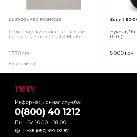
LE JACQUARD FRANCAIS
Zuny
BOOK
Полотенце кухонное Le Jacquard
Букенд "Ко
Francais La Cusine Cristal Blackpepper,
0201)
размер 60х80 см (18346)
5 000 грн
1 370 грн
Нет в наличии
Информационная служба:
0(800) 40 1212
Пн – Вс 10:00 – 18:00
|
+38 (050) 497 02 82