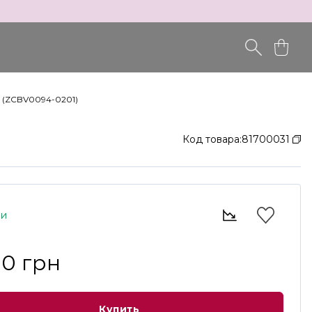
ic (ZCBV0094-0201)
Код товара:
81700031
ии
00 грн
Купить