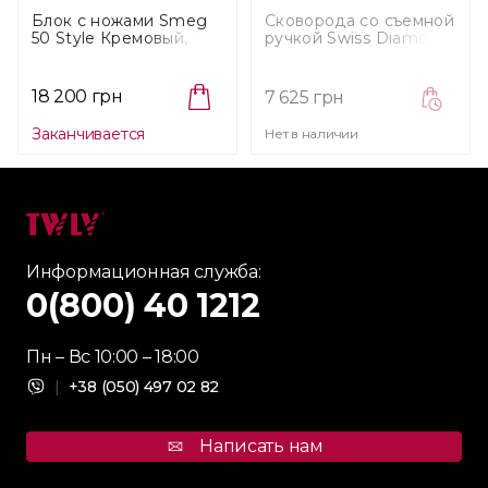
Блок с ножами Smeg
Сковорода со съемной
50 Style Кремовый, 6
ручкой Swiss Diamond
шт (KBSF02CR)
XD INDUCTION,
диаметр 20 см, черный
(XD6420iD)
18 200 грн
7 625 грн
Заканчивается
Нет в наличии
Информационная служба:
0(800) 40 1212
Пн – Вс 10:00 – 18:00
|
+38 (050) 497 02 82
Написать нам