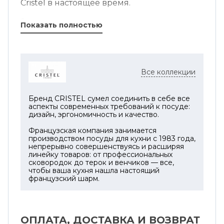
Cristel в настоящее время.
Эргономичные ручки, прочно
Показать полностью
прикреплены к корпусу кастрюли и
устойчивые к нагреву на индукционных и
стеклокерамических плитах,
обеспечивают использование без риска
Все коллекции
ожогов, гарантируя безопасность на кухне.
Их полированная отделка из
нержавеющей стали приятно
Бренд CRISTEL сумел соединить в себе все
аспекты современных требований к посуде:
контрастирует с матовой отделкой
дизайн, эргономичность и качество.
кастрюли.
Французская компания занимается
производством посуды для кухни с 1983 года,
Закругленная стеклянная крышка не
непрерывно совершенствуясь и расширяя
только улучшает распределение тепла, но
линейку товаров: от профессиональных
и удерживает влагу во время
сковородок до терок и венчиков — все,
чтобы ваша кухня нашла настоящий
приготовления. Ручка из нержавеющей
французский шарм.
стали обеспечивает безопасное
обращение с кастрюлей, не позволяя
обжечься. Крышка из боросиликатного
стекла обеспечивает высокую
ОПЛАТА, ДОСТАВКА И ВОЗВРАТ