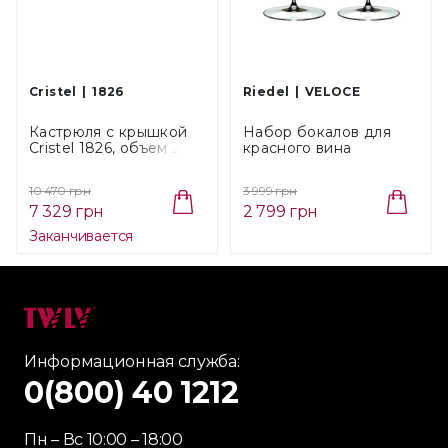
Cristel
1826
Riedel
VELOCE
Кастрюля с крышкой
Hабор бокалов для
Cristel 1826, объем 2,6
красного вина
л, диаметр 20 см
Cabernet Sauvignon
(F20MV)
Riedel Veloce, обьем
10 470 грн
3 999 грн
0,825 л, 2 шт (6330/0)
7 329 грн
2 799 грн
Заканчивается
Информационная служба:
0(800) 40 1212
Пн – Вс 10:00 – 18:00