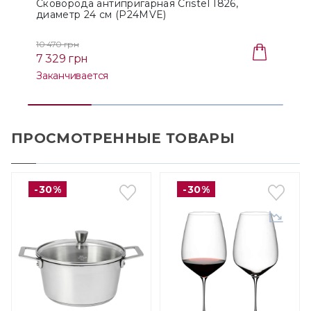
Сковорода антипригарная Cristel 1826,
С
диаметр 24 см (P24MVE)
10 470 грн
1
7 329 грн
Заканчивается
ПРОСМОТРЕННЫЕ ТОВАРЫ
-30%
-30%