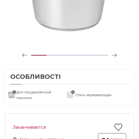
ОСОБЛИВОСТІ
Для посудомоечной
i
i
Сталь нержавеющая
машины
Заканчивается