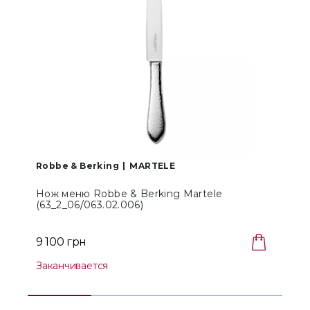
Robbe & Berking
MARTELE
R
Нож меню Robbe & Berking Martele
(63_2_06/063.02.006)
(
9 100 грн
Заканчивается