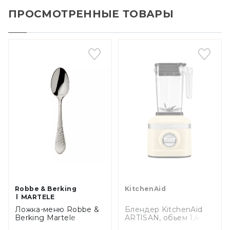
ПРОСМОТРЕННЫЕ ТОВАРЫ
Robbe & Berking
KitchenAid
MARTELE
Ложка-меню Robbe &
Блендер KitchenAid
Berking Martele
ARTISAN, обьем 1,4 л
(63_2_04/063.02.004)
(5KSB1325EAC)