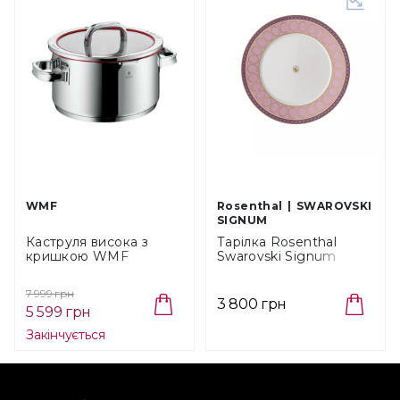
WMF
Rosenthal
SWAROVSKI
SIGNUM
Каструля висока з
Тарілка Rosenthal
кришкою WMF
Swarovski Signum
Function 4 Steel, об'єм
Rose, діаметр 23 см
5,7 л (07 6124 6380)
(10470-426350-10223)
7 999 грн
3 800 грн
5 599 грн
Закінчується