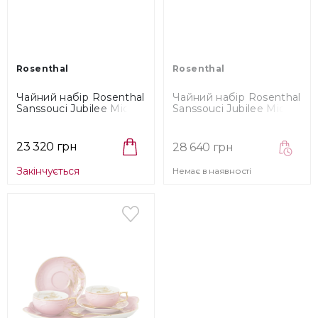
Rosenthal
Rosenthal
Чайний набір Rosenthal
Чайний набір Rosenthal
Sanssouci Jubilee Midas,
Sanssouci Jubilee Midas
7 пр. (10480-408684-
Blue, 7 пр. (10480-
28492)
408686-28492)
23 320 грн
28 640 грн
Закінчується
Немає в наявності