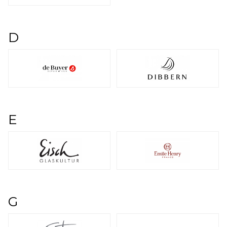
D
E
G