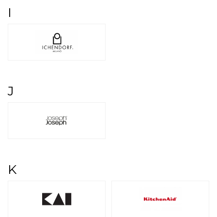
I
J
K