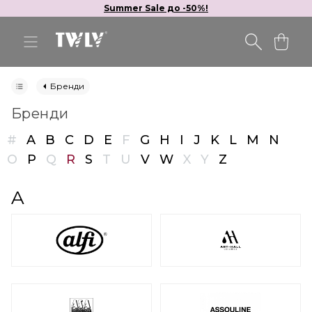
Summer Sale до -50%!
Бренди
Бренди
#
A
B
C
D
E
F
G
H
I
J
K
L
M
N
O
P
Q
R
S
T
U
V
W
X
Y
Z
A