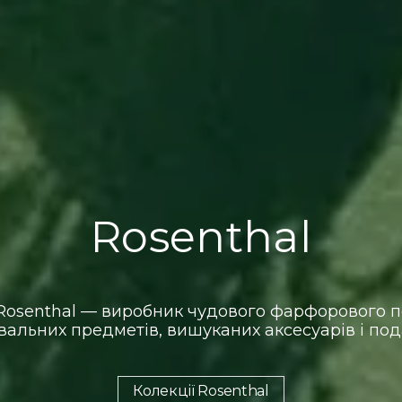
Rosenthal
Rosenthal — виробник чудового фарфорового п
вальних предметів, вишуканих аксесуарів і под
Колекції Rosenthal