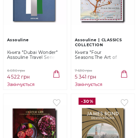
Assouline
Assouline
CLASSICS
COLLECTION
Книга "Dubai Wonder"
Книга "Four
Assouline Travel Series
Seasons:The Art of
(9781649800237)
Hospitality" Assouline
Fall Collection
6 030 грн
7 630 грн
(9781614287117)
4 522 грн
5 341 грн
Закінчується
Закінчується
-30%