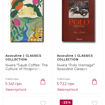
Assouline
CLASSICS
Assouline
CLASSICS
COLLECTION
COLLECTION
Книга "Saudi Coffee: The
Книга "Polo Heritage"
Culture of Hospitality"
Assouline Classics
Assouline Classics
Collection
Collection
(9781614289661)
7 630 грн
7 630 грн
(9781649801722)
5 341 грн
5 722 грн
Закінчується
Закінчується
-25%