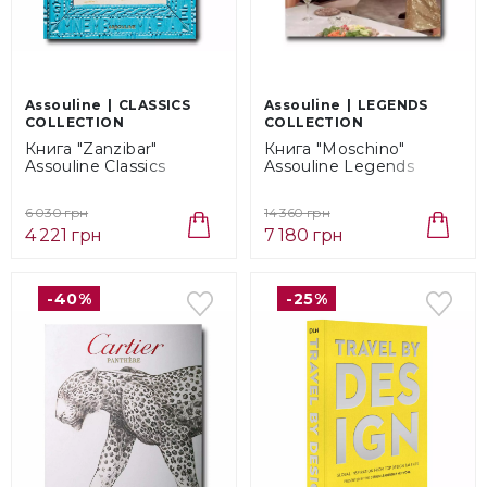
Assouline
CLASSICS
Assouline
LEGENDS
COLLECTION
COLLECTION
Книга "Zanzibar"
Книга "Moschino"
Assouline Classics
Assouline Legends
Collection
Collection
(9781614288923)
(9781649800121)
6 030 грн
14 360 грн
4 221 грн
7 180 грн
-40%
-25%