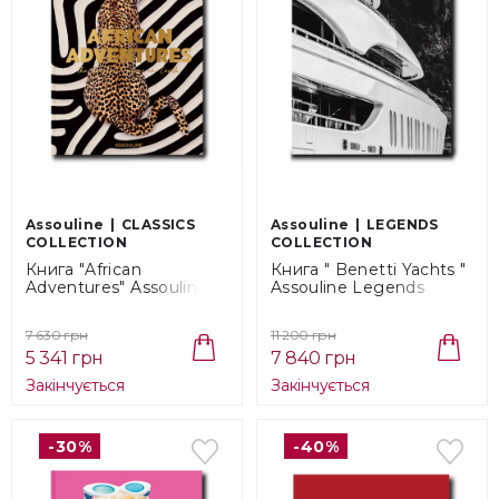
Assouline
CLASSICS
Assouline
LEGENDS
COLLECTION
COLLECTION
Книга "African
Книга " Benetti Yachts "
Adventures" Assouline
Assouline Legends
Classics Collection
Collection
(9781649801999)
(9781649802873)
7 630 грн
11 200 грн
5 341 грн
7 840 грн
Закінчується
Закінчується
-30%
-40%