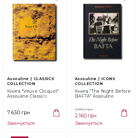
Assouline
CLASSICS
Assouline
ICONS
COLLECTION
COLLECTION
Книга "Veuve Clicquot"
Книга "The Night Before
Assouline Classics
BAFTA" Assouline
Collection
Collection
(9781614285397)
(9781614285137)
2 880 грн
7 630 грн
2 160 грн
Закінчується
Закінчується