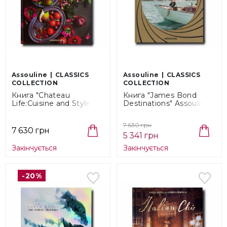
Assouline
CLASSICS
Assouline
CLASSICS
COLLECTION
COLLECTION
Книга "Chаteau
Книга "James Bond
Life:Cuisine and Style"
Destinations" Assouline
Assouline Collection
Classics Collection
(9781614286790)
(9781649802736)
7 630 грн
7 630 грн
5 341 грн
Закінчується
Закінчується
-20%