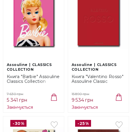
Assouline
CLASSICS
Assouline
CLASSICS
COLLECTION
COLLECTION
Книга "Barbie" Assouline
Книга "Valentino Rosso"
Classics Collection
Assouline Classic
(9781649803214)
Collection
(9781649801807)
7 630 грн
15 890 грн
5 341 грн
9 534 грн
Закінчується
Закінчується
-30%
-25%