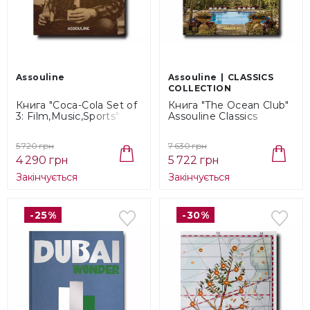
Assouline
Assouline
CLASSICS
COLLECTION
Книга "Coca-Cola Set of
Книга "The Ocean Club"
3: Film,Music,Sports"
Assouline Classics
Assouline Collection
Collection
(9781614281436)
(9781649801531)
5 720 грн
7 630 грн
4 290 грн
5 722 грн
Закінчується
Закінчується
-25%
-30%