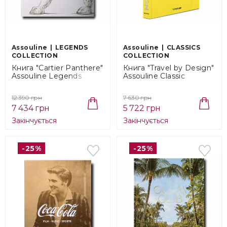
Assouline
LEGENDS
Assouline
CLASSICS
COLLECTION
COLLECTION
Книга "Cartier Panthere"
Книга "Travel by Design"
Assouline Legends
Assouline Classic
Collection
Collection
(9781614284284)
(9781614289258)
12 390 грн
7 630 грн
7 434 грн
5 722 грн
Закінчується
Закінчується
-25%
-25%