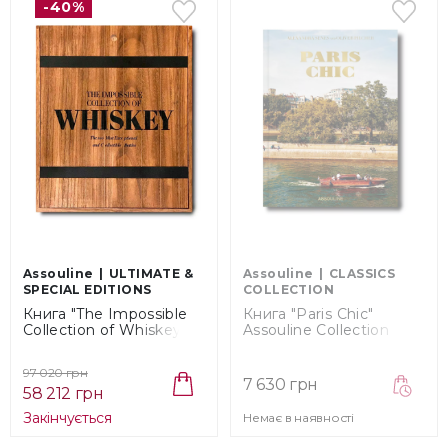
-40%
Assouline
ULTIMATE &
Assouline
CLASSICS
SPECIAL EDITIONS
COLLECTION
Книга "The Impossible
Книга "Paris Chic"
Collection of Whiskey"
Assouline Collection
Assouline Collection
(9781614289333)
(9781614289487)
97 020 грн
7 630 грн
58 212 грн
Закінчується
Немає в наявності