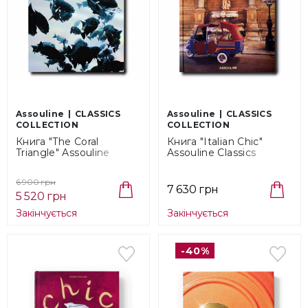
Assouline
CLASSICS
Assouline
CLASSICS
COLLECTION
COLLECTION
Книга "The Coral
Книга "Italian Chic"
Triangle" Assouline
Assouline Classics
Classics Collection
Collection
(9781614289531)
(9781614286806)
6 900 грн
7 630 грн
5 520 грн
Закінчується
Закінчується
-40%