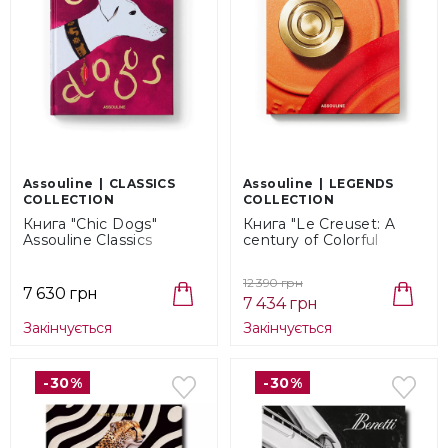
Assouline
CLASSICS
Assouline
LEGENDS
COLLECTION
COLLECTION
Книга "Chic Dogs"
Книга "Le Creuset: A
Assouline Classics
century of Colorful
Collection
Cookware" Assouline
(9781649804419)
Legends Collection
12 390 грн
(9781649804464)
7 630 грн
7 434 грн
Закінчується
Закінчується
-30%
-30%