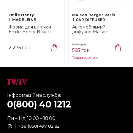
Emile Henry
Maison Berger Paris
MADELEINE
CAR DIFFUSER
Форма для випічки
Автомобільний
Emile Henry Bakeware
дифузор Maison
Candy Pink, діаметр 27
Berger Paris Nickel Mat
см, 2,2 л (476153)
без картриджа (6410)
850 грн
2 275 грн
595 грн
Закінчується
Інформаційна служба:
0(800) 40 1212
Пн – Нд 10:00 – 18:00
|
+38 (050) 497 02 82