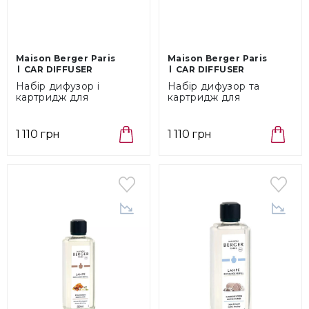
Maison Berger Paris
Maison Berger Paris
CAR DIFFUSER
CAR DIFFUSER
Набір дифузор і
Набір дифузор та
картридж для
картридж для
автомобіля Maison
автомобіля Mat
Berger Paris Cozy Musk
Silver/Travel Maison
(7799)
Berger Paris (6589)
1 110 грн
1 110 грн