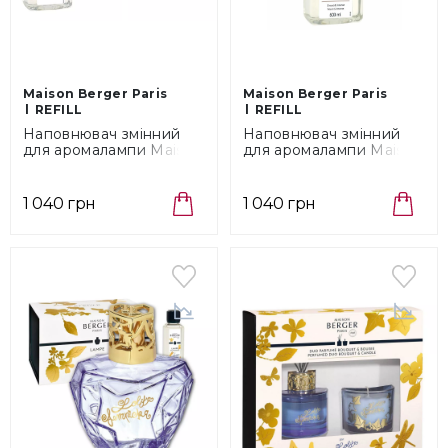
Maison Berger Paris
Maison Berger Paris
REFILL
REFILL
Наповнювач змінний
Наповнювач змінний
для аромалампи Maison
для аромалампи Maison
Berger Paris Chic, об'єм
Berger Paris Amber
0,5 л (115065)
Powder, об'єм 0,5 л
(115022)
1 040 грн
1 040 грн