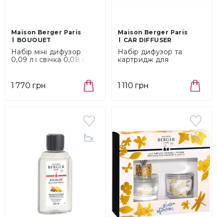
Maison Berger Paris
Maison Berger Paris
BOUQUET
CAR DIFFUSER
Набір міні дифузор
Набір дифузор та
0,09 л і свічка 0,08 г
картридж для
Maison Berger Paris
автомобіля Mat
Bouquet Variation
Silver/Happy Maison
Velours d'Orient Grey
Berger Paris (6403)
1 770 грн
1 110 грн
(7714)