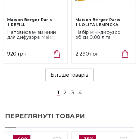
Maison Berger Paris
Maison Berger Paris
REFILL
LOLITA LEMPICKA
Наповнювач змінний
Набір міні-дифузор,
для дифузора Maison
об'єм 0,08 л та
Berger Paris Orange De
аромасвіча 80 г Maison
Cannelle, об'єм 0,2 л
Berger Paris Lolita
(6032)
Lempicka Clear (6388)
920 грн
2 290 грн
Більше товарів
1
2
3
4
ПЕРЕГЛЯНУТІ ТОВАРИ
-40%
-35%