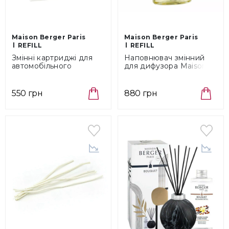
Maison Berger Paris
Maison Berger Paris
REFILL
REFILL
Змінні картриджі для
Наповнювач змінний
автомобільного
для дифузора Maison
дифузора 2 шт Maison
Berger Paris Sous
Berger Paris (6434)
L'Oliveraie, об'єм 0,2 л
(6768)
550 грн
880 грн