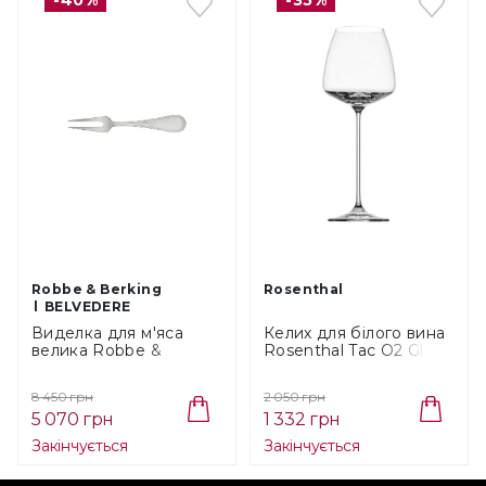
Robbe & Berking
Rosenthal
BELVEDERE
Виделка для м'яса
Келих для білого вина
велика Robbe &
Rosenthal Tac O2 Glatt,
Berking Belvedere
об'єм 0,58 л, висота
(068.02.031)
26,5 см (69948-016001-
8 450 грн
2 050 грн
48019)
5 070 грн
1 332 грн
Закінчується
Закінчується