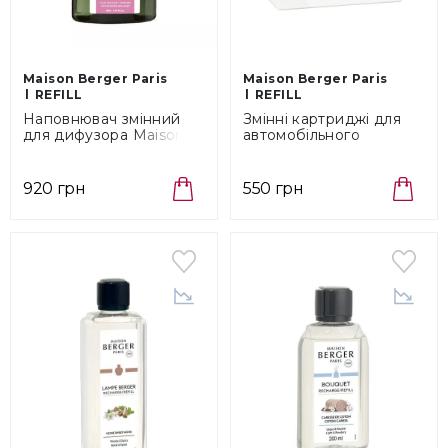
Maison Berger Paris
Maison Berger Paris
REFILL
REFILL
Наповнювач змінний
Змінні картриджі для
для дифузора Maison
автомобільного
Berger Paris Precious
дифузора 2 шт Maison
Jasmine, об'єм 0,2 л
Berger Paris Bildoft
(6035)
Exquisite Sparkle (6426)
920 грн
550 грн