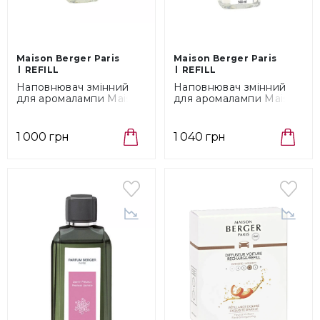
Maison Berger Paris
Maison Berger Paris
REFILL
REFILL
Наповнювач змінний
Наповнювач змінний
для аромалампи Maison
для аромалампи Maison
Berger Paris Parfume
Berger Paris Cotton
Etoile D'Orient, об'єм
Caress, об'єм 0,5 л
0,5 л (115313)
(115180)
1 000 грн
1 040 грн