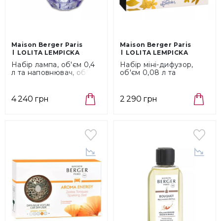
Maison Berger Paris
Maison Berger Paris
LOLITA LEMPICKA
LOLITA LEMPICKA
Набір лампа, об'єм 0,4
Набір міні-дифузор,
л та наповнювач, об'єм
об'єм 0,08 л та
0,25 л Maison Berger
аромасвіча 80 г Maison
Paris Lolita Lempicka
Berger Paris Lolita
Blue (4662)
Lempicka Blue (6389)
4 240 грн
2 290 грн