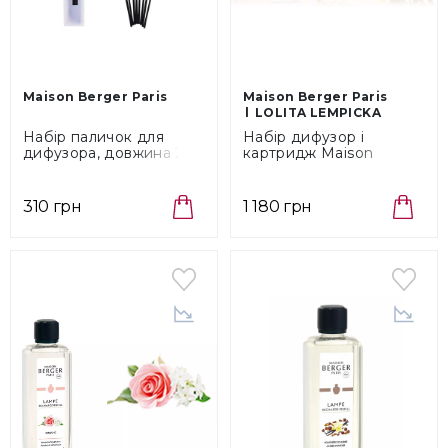
Maison Berger Paris
Maison Berger Paris
LOLITA LEMPICKA
Набір паличок для
Набір дифузор і
дифузора, довжина 24
картридж Maison
см 8 шт Maison Berger
Berger Paris Lolita
Paris (6222)
Lempicka Satin Gold
(6440)
310 грн
1 180 грн