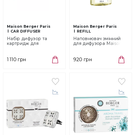
Maison Berger Paris
Maison Berger Paris
CAR DIFFUSER
REFILL
Набір дифузор та
Наповнювач змінний
картридж для
для дифузора Maison
автомобіля Mat
Berger Paris Exquisite
Silver/Energy Maison
Sparkle, об'єм 0,2 л
Berger Paris (6402)
(6281)
1 110 грн
920 грн