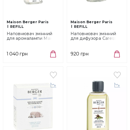
Maison Berger Paris
Maison Berger Paris
REFILL
REFILL
Наповнювач змінний
Наповнювач змінний
для аромалампи Maison
для дифузора Caresse
Berger Paris Home
de Coton Maison Berger
Sweet Home, об'єм 0,5
Paris, об'єм 0,2 л (6287)
л (115072)
1 040 грн
920 грн