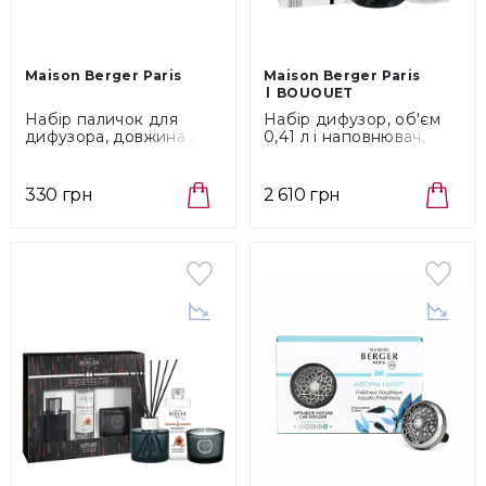
Maison Berger Paris
Maison Berger Paris
BOUQUET
Набір паличок для
Набір дифузор, об'єм
дифузора, довжина 21
0,41 л і наповнювач,
см 6 шт Maison Berger
об'єм 0,18 л Maison
Paris (6107)
Berger Paris Amber
Powder (7770)
330 грн
2 610 грн