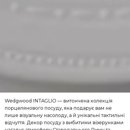
Wedgwood INTAGLIO — витончена колекція
порцелянового посуду, яка подарує вам не
лише візуальну насолоду, а й унікальні тактильні
відчуття. Декор посуду з вибитими візерунками
нагадує атмосферу Стародавнього Риму та