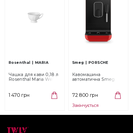
Rosenthal
MARIA
Smeg
PORSCHE
Чашка для кави 0,18 л
Кавомашина
Rosenthal Maria Weiss
автоматична Smeg
(10430-800001-14742)
Porsche 917 Salzburg
Red, об'єм 1,4 л
(BCC12917EU)
1 470 грн
72 800 грн
Закінчується