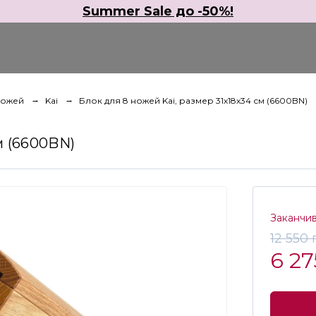
Summer Sale до -50%!
ножей
Kai
Блок для 8 ножей Kai, размер 31х18х34 см (6600BN)
м (6600BN)
Заканчи
12 550
6 27