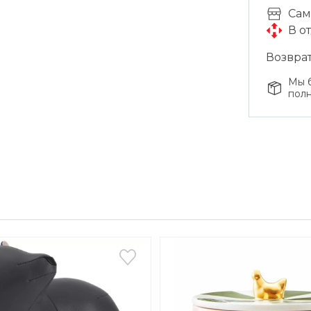
Cам
В о
Возврат
Мы б
полн