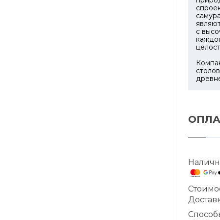
приро
спроек
самура
являют
с высо
каждо
целост
Компан
столов
древн
ОПЛА
Наличн
Стоимо
Доставк
Способ