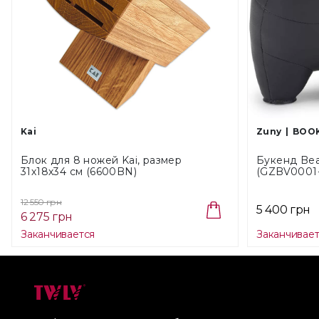
Kai
Zuny
BOO
Блок для 8 ножей Kai, размер
Букенд Bear
31х18х34 см (6600BN)
(GZBV0001-
12 550 грн
5 400 грн
6 275 грн
Заканчивается
Заканчивае