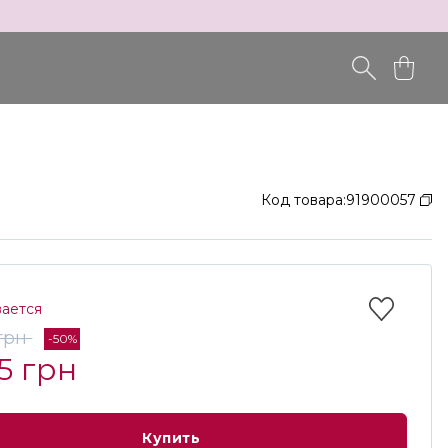
Код товара:
91900057
вается
 грн
-50%
5 грн
Купить