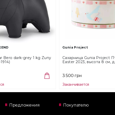
KEND
Gunia Project
 Bero dark-grey 1 kg Zuny
Сахарница Gunia Project П
1914)
Easter 2023, высота 8 см, 
см (SB-102-EA)
3 500 грн
тся
Заканчивается
Предложения
Покупателю