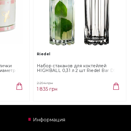
Riedel
тички
Набор стаканов для коктейлей
диаметр 15
HIGHBALL 0,31 л 2 шт Riedel Bar DSG
(6417/04)
2 294 грн
1 835 грн
Информация