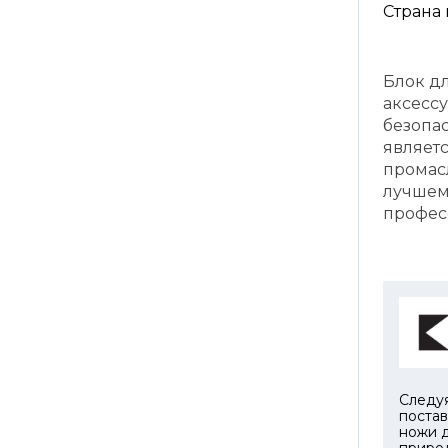
Страна
Блок д
аксесс
безопас
являет
промас
лучшем 
профес
Следуя
поста
ножи д