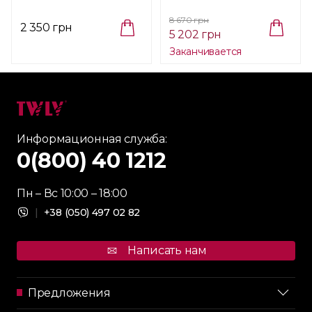
Écume, размер 36х15х5
Franzosisch-Perl
см, 1,3 л (016034)
(46_2_65/046.02.065)
8 670 грн
2 350 грн
5 202 грн
Заканчивается
Информационная служба:
0(800) 40 1212
Пн – Вс 10:00 – 18:00
|
+38 (050) 497 02 82
Написать нам
Предложения