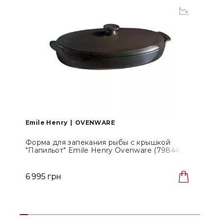
Emile Henry
OVENWARE
E
Форма для запекания рыбы с крышкой
"Папильот" Emile Henry Ovenware (798443)
O
6 995 грн