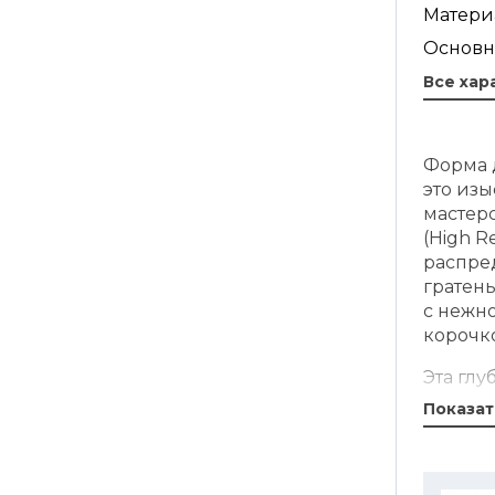
Матери
Основн
Все хар
Форма 
это из
мастер
(High R
распре
гратен
с нежн
корочк
Эта гл
позвол
Показат
разноо
фланов
высоки