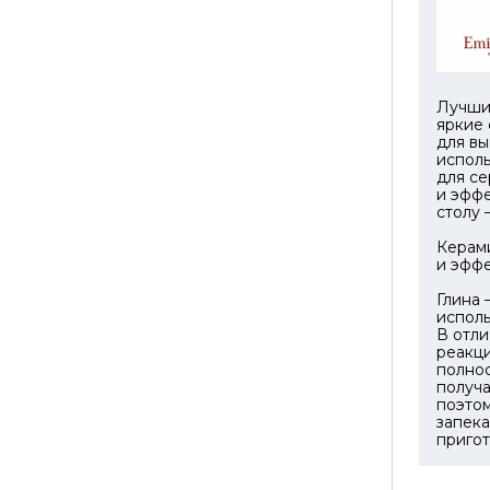
только
комфор
Форма 
поэтом
Лучши
холоди
яркие 
глазурь
для вы
исполь
впитыва
для се
посудо
и эффе
столу 
Элеган
Керами
добавл
и эффе
вниман
Глина 
исполь
В отли
реакци
полнос
получ
поэтом
запека
пригот