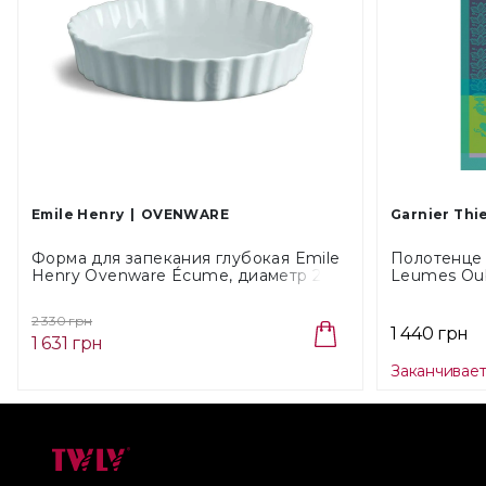
Emile Henry
OVENWARE
Garnier Thi
Форма для запекания глубокая Emile
Полотенце 
Henry Ovenware Écume, диаметр 28
Leumes Oub
см (016028)
см (44247)
2 330 грн
1 440 грн
1 631 грн
Заканчивае