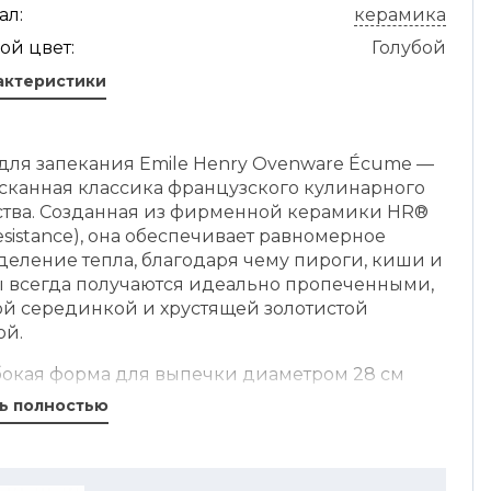
ал:
керамика
ой цвет:
Голубой
актеристики
для запекания Emile Henry Ovenware Écume —
ысканная классика французского кулинарного
ства. Созданная из фирменной керамики HR®
esistance), она обеспечивает равномерное
деление тепла, благодаря чему пироги, киши и
ы всегда получаются идеально пропеченными,
ой серединкой и хрустящей золотистой
ой.
убокая форма для выпечки диаметром 28 см
яет готовить щедрые, насыщенные пироги с
ь полностью
бразными начинками — от яблочных тартов и
 до мясных или овощных блюд. Благодаря
м, слегка наклонным краям обеспечивается не