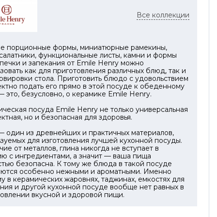
 великолепный внешний вид выпечки, но и
т при подаче.
Все коллекции
выдерживает температуры от -20°C до +270°C,
у ее можно ставить непосредственно из
е порционные формы, миниатюрные рамекины,
льника в горячую духовку. Высокоустойчивая
салатники, функциональные листы, камни и формы
 защищает поверхность от царапин, не
печки и запекания от Emile Henry можно
зовать как для приготовления различных блюд, так и
ет запахов и позволяет мыть изделие в
рвировки стола. Приготовить блюдо с удовольствием
моечной машине без потери цвета или блеска.
ктно подать его прямо в этой посуде к обеденному
— это, безусловно, о керамике Emile Henry.
тный рельефный дизайн в оттенке Écume
ческая посуда Emile Henry не только универсальная
яет шарма любому столу, делая блюдо центром
ктная, но и безопасная для здоровья.
ия.
— один из древнейших и практичных материалов,
зуемых для изготовления лучшей кухонной посуды.
чие от металлов, глина никогда не вступает в
ю с ингредиентами, а значит — ваша пища
тью безопасна. К тому же блюда в такой посуде
аются особенно нежными и ароматными. Именно
у в керамических жаровнях, таджинах, емкостях для
ния и другой кухонной посуде вообще нет равных в
овлении вкусной и здоровой пищи.