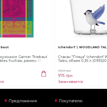
ebaut
Ichendorf
WOODLAND TAL
кухонное Garnier Thiebaut
Стакан "Птица" Ichendorf 
lies Fuchsia, размер 56х77
Tales, объем 0,35 л (093520
1 500 грн
975 грн
тся
Заканчивается
Предложения
Покупателю