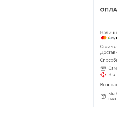
ОПЛА
Наличн
Стоимо
Доставк
Способ
Cам
В о
Возврат
Мы б
полн