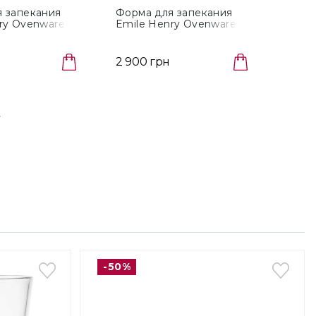
 запекания
Форма для запекания
Набо
ry Ovenware
Emile Henry Ovenware
Emil
 размер 36x23
Argile, размер 36x23 см
диаме
)
(029652)
(0240
2 900 грн
1 190
-50%