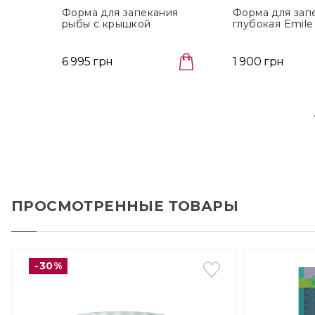
Форма для запекания
Форма для зап
рыбы с крышкой
глубокая Emile
"Папильот" Emile Henry
Ovenware Argil
Ovenware (798443)
24 см (026024)
6 995 грн
1 900 грн
ПРОСМОТРЕННЫЕ ТОВАРЫ
-30%