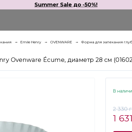
Summer Sale до -50%!
екания
Emile Henry
OVENWARE
Форма для запекания глубо
nry Ovenware Écume, диаметр 28 см (01602
В налич
2 330 
1 63