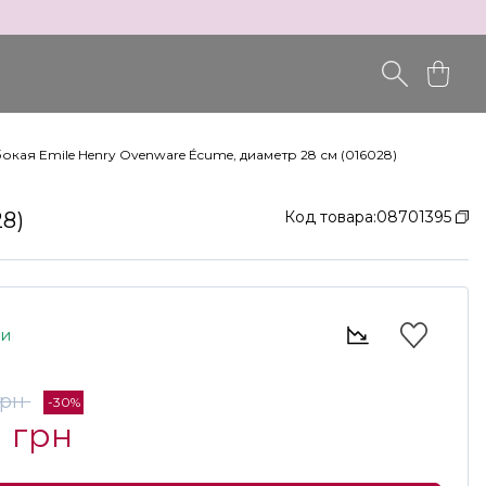
кая Emile Henry Ovenware Écume, диаметр 28 см (016028)
8)
Код товара:
08701395
ии
грн
-30%
1 грн