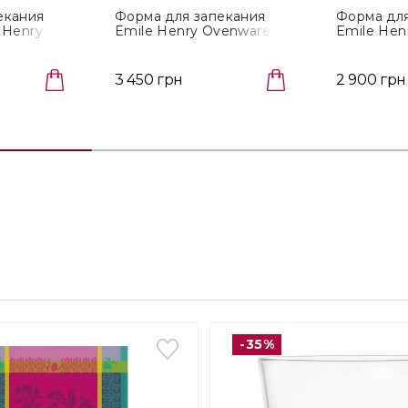
екания
Форма для запекания
Форма для
 Henry
Emile Henry Ovenware
Emile Hen
e, диаметр
Argile, размер 42x27 см
Grand Cru,
(029654)
см (349652
3 450 грн
2 900 грн
-35%