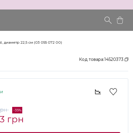
, диаметр 22,5 см (03 055 072 00)
Код товара:
14520373
ии
грн
-35%
3 грн