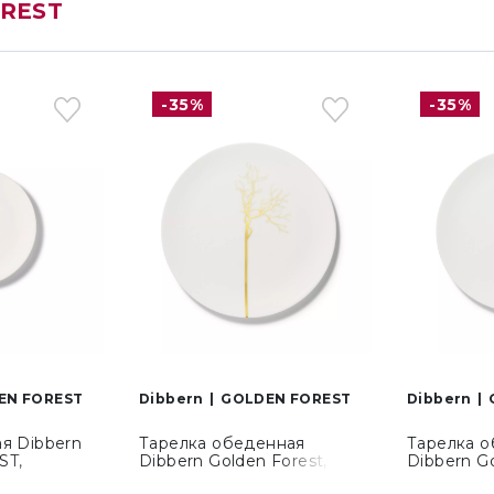
REST
-35%
-35%
EN FOREST
Dibbern
GOLDEN FOREST
Dibbern
я Dibbern
Тарелка обеденная
Тарелка 
ST,
Dibbern Golden Forest,
Dibbern Go
(03 016 072
диаметр 28 см (03 028
диаметр 2