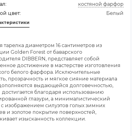
ал:
костяной фарфор
ой цвет:
Белый
актеристики
я тарелка диаметром 16 сантиметров из
ии Golden Forest от баварского
одителя DIBBERN, представляет собой
енное достижение в мастерстве изготовления
кого белого фарфора. Исключительные
ть, прозрачность и мягкое сияние материала
дополняются выдающейся долговечностью,
я достигается благодаря использованию
ированной глазури, а минималистический
 с изображением силуэтов голых зимних
ев и золотое покрытие поверхностей,
кивает изысканность коллекции.