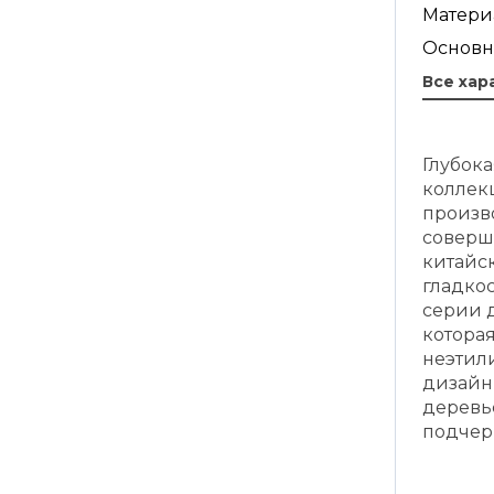
Матери
Основн
Все хар
Глубока
коллекц
произв
соверш
китайс
гладкос
серии 
котора
неэтил
дизайн
деревь
подчер