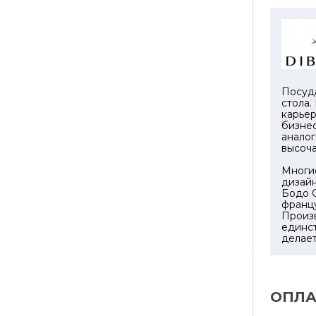
Посуд
стола.
карьер
бизнес
аналог
высоч
Многи
дизайн
Бодо С
францу
Произ
единс
делае
ОПЛА