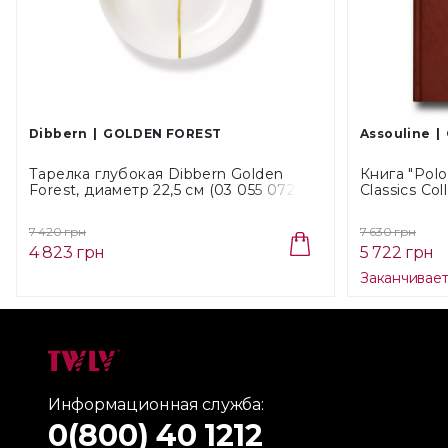
Dibbern
GOLDEN FOREST
Assouline
Тарелка глубокая Dibbern Golden
Книга "Polo
Forest, диаметр 22,5 см (03 055 072
Classics Co
00)
7 420 грн
7 630 грн
4 823 грн
5 722 грн
Заканчивае
Информационная служба:
0(800) 40 1212