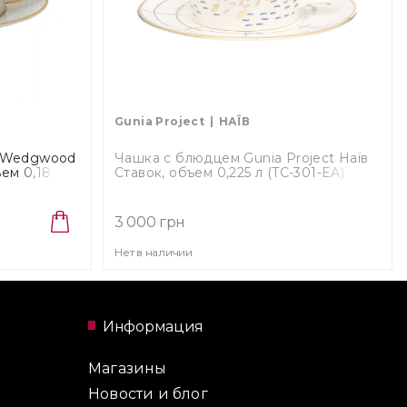
Gunia Project
НАЇВ
я Wedgwood
Чашка с блюдцем Gunia Project Наїв
ем 0,18 л
Ставок, объем 0,225 л (TC-301-EA)
3 000 грн
Нет в наличии
Информация
Магазины
Новости и блог