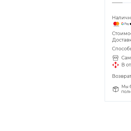
Наличн
Стоимо
Доставк
Способ
Cам
В о
Возврат
Мы б
полн