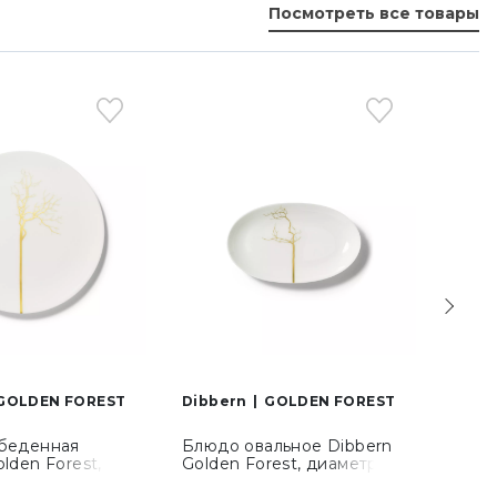
Посмотреть все товары
-3
GOLDEN FOREST
Dibbern
GOLDEN FOREST
Dibb
обеденная
Блюдо овальное Dibbern
Пиал
lden Forest,
Golden Forest, диаметр 24
Fores
6 см (03 026
см (01 218 072 00)
207 