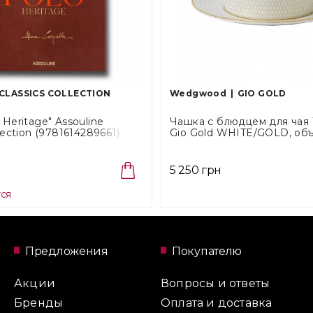
CLASSICS COLLECTION
Wedgwood
GIO GOLD
 Heritage" Assouline
Чашка с блюдцем для ча
llection (9781614289661)
Gio Gold WHITE/GOLD, объ
(40007548)
5 250 грн
тся
Предложения
Покупателю
Акции
Вопросы и ответы
Бренды
Оплата и доставка