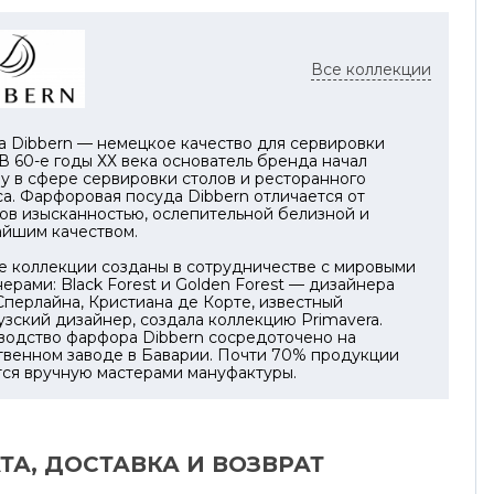
Все коллекции
а Dibbern — немецкое качество для сервировки
 В 60-е годы ХХ века основатель бренда начал
у в сфере сервировки столов и ресторанного
а. Фарфоровая посуда Dibbern отличается от
ов изысканностью, ослепительной белизной и
айшим качеством.
е коллекции созданы в сотрудничестве с мировыми
ерами: Black Forest и Golden Forest — дизайнера
перлайна, Кристиана де Корте, известный
зский дизайнер, создала коллекцию Primavera.
водство фарфора Dibbern сосредоточено на
твенном заводе в Баварии. Почти 70% продукции
тся вручную мастерами мануфактуры.
ТА, ДОСТАВКА И ВОЗВРАТ