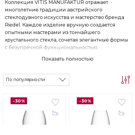
Коллекция VITIS MANUFAKTUR отражает
многолетние традиции австрийского
стеклодувного искусства и мастерство бренда
Riedel. Каждое изделие вручную создается
опытными мастерами из тончайшего
хрустального стекла, сочетая элегантные формы
с безупречной функциональностью.
Разработанная для максимально точного
Показать полностью
раскрытия аромата и вкуса вина, VITIS
MANUFAKTUR объединяет современную
винную культуру с искусством ручного
По популярности
производства. Эта коллекция подтверждает, что
истинное качество рождается там, где
инновации встречаются с многовековыми
-30%
-30%
традициями.