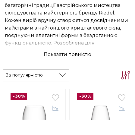
багаторічні традиції австрійського мистецтва
склодувства та майстерність бренду Riedel.
Кожен виріб вручну створюється досвідченими
майстрами з найтоншого кришталевого скла,
поєднуючи елегантні форми з бездоганною
функціональністю. Розроблена для
максимально точного розкриття аромату й
Показати повністю
смаку вина, VITIS MANUFAKTUR об'єднує сучасну
винну культуру з мистецтвом ручного
виробництва. Ця колекція підтверджує, що
За популярністю
справжня якість народжується там, де інновації
зустрічаються з багатовіковими традиціями.
-30%
-30%