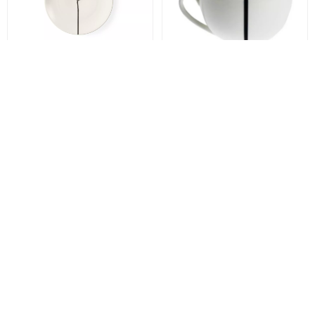
Dibbern
BLACK FOREST
Dibbern
BLACK FOREST
Тарілка хлібна Dibbern
Чашка чайна Dibbern
Black Forest, діаметр 16
Black Forest, об'єм 0,25
см (03016024 00)
л (0110802400)
2 820 грн
4 160 грн
1 974 грн