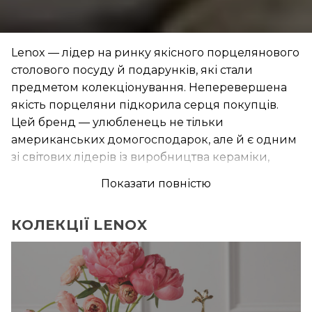
Lenox — лідер на ринку якісного порцелянового
столового посуду й подарунків, які стали
предметом колекціонування. Неперевершена
якість порцеляни підкорила серця покупців.
Цей бренд — улюбленець не тільки
американських домогосподарок, але й є одним
зі світових лідерів із виробництва кераміки,
кришталю, порцеляни, столових приладів,
Показати повністю
домашніх предметів декору, які купують
практично кожна американська родина.
КОЛЕКЦІЇ LENOX
Подарунки, декор та столовий посуд Lenox
виконані з тонкого і прозорого фарфору. Кожен
предмет легкий і витончений: на білій чистій
порцеляні прекрасно розташовані нанесені
вручну композиції. Посуд Lenox — поєднання