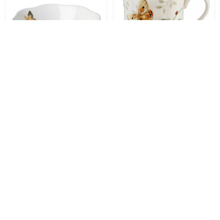
Lenox
BUTTERFLY
Lenox
BUTTERFLY
MEADOW
MEADOW
Піала Lenox
Кухоль Lenox Butterfly
BUTTERFLY MEADOW,
Meadow Orange
об'єм 0,591 л, діаметр
Sulphur, об'єм 0,355 л
15,9 см (806735)
(6140941)
1 900 грн
1 610 грн