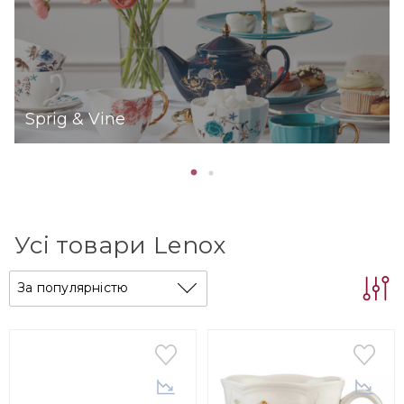
класики й сучасності, традицій і свята для
вашого дому.
Sprig & Vine
Усі товари Lenox
За популярністю