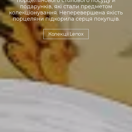
порцелянового столового посуду й
подарунків, які стали предметом
колекціонування. Неперевершена якість
порцеляни підкорила серця покупців.
Колекції Lenox