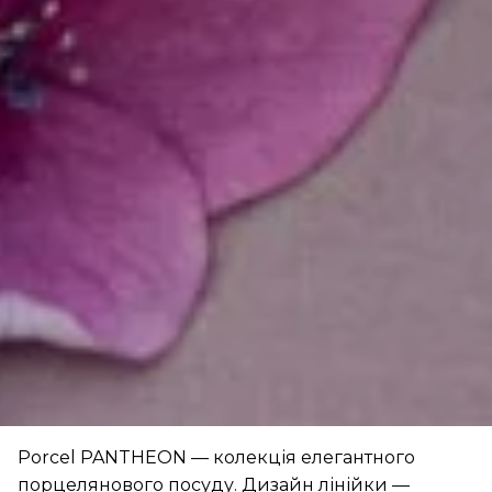
Porcel PANTHEON — колекція елегантного
порцелянового посуду. Дизайн лінійки —