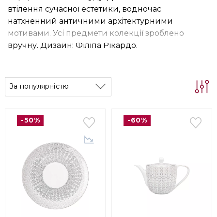
втілення сучасної естетики, водночас
натхненний античними архітектурними
мотивами. Усі предмети колекції зроблено
вручну. Дизайн: Філіпа Рікардо.
За популярністю
-50%
-60%